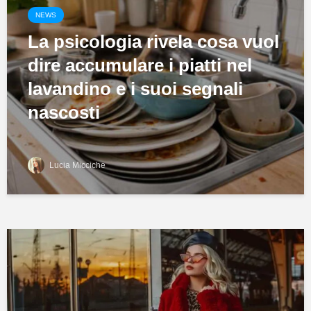
NEWS
La psicologia rivela cosa vuol
dire accumulare i piatti nel
lavandino e i suoi segnali
nascosti
Lucia Micciche