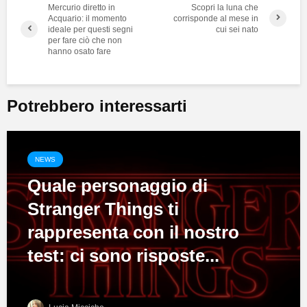
Mercurio diretto in
Scopri la luna che
Acquario: il momento
corrisponde al mese in
ideale per questi segni
cui sei nato
per fare ciò che non
hanno osato fare
Potrebbero interessarti
NEWS
Quale personaggio di
Stranger Things ti
rappresenta con il nostro
test: ci sono risposte...