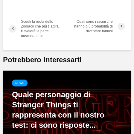
Scegli la ruota dello
Quali sono i segni che
Zodiaco che più ti attira,
hanno più probabilità di
ti svelerà la parte
diventare famosi
nascosta di te
Potrebbero interessarti
NEWS
Quale personaggio di
Stranger Things ti
rappresenta con il nostro
test: ci sono risposte...