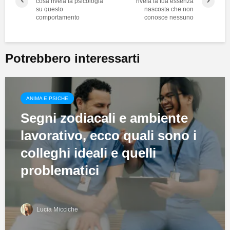
cosa rivela la psicologia
rivela la tua essenza
su questo
nascosta che non
comportamento
conosce nessuno
Potrebbero interessarti
ANIMA E PSICHE
Segni zodiacali e ambiente
lavorativo, ecco quali sono i
colleghi ideali e quelli
problematici
Lucia Micciche