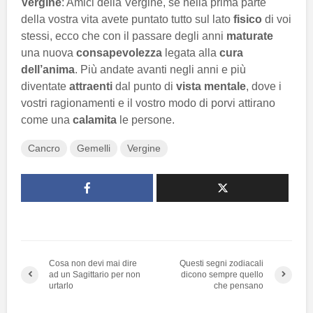
Vergine
: Amici della Vergine, se nella prima parte
della vostra vita avete puntato tutto sul lato
fisico
di voi
stessi, ecco che con il passare degli anni
maturate
una nuova
consapevolezza
legata alla
cura
dell’anima
. Più andate avanti negli anni e più
diventate
attraenti
dal punto di
vista mentale
, dove i
vostri ragionamenti e il vostro modo di porvi attirano
come una
calamita
le persone.
Cancro
Gemelli
Vergine
Cosa non devi mai dire
Questi segni zodiacali
ad un Sagittario per non
dicono sempre quello
urtarlo
che pensano