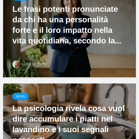
Le frasi potenti pronunciate
da chi ha una personalità
forte e il loro impatto nella
vita quotidiana, secondo la...
Lucia Micciche
NEWS
La psicologia rivela cosa vuol
dire accumulare i piatti nel
lavandino e i suoi segnali