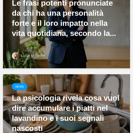
Le frasi potenti pronunciate
da chi ha una personalità
forte e il loro impatto nella
vita quotidiana, secondo la...
Lucia Micciche
NEWS
La psicologia rivela cosa vuol
dire accumulare i piatti nel
lavandino e i suoi segnali
nascosti