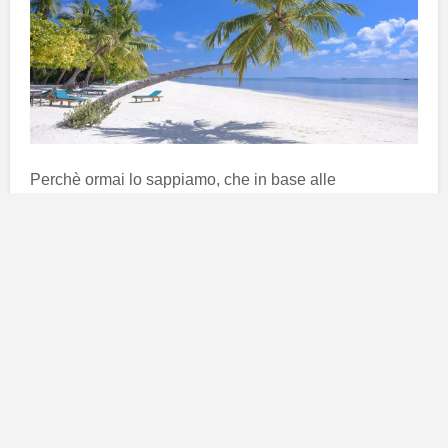
Perchè ormai lo sappiamo, che in base alle
caratteristiche principali dei vari segni zodiacali, ci
sono quelli più
propensi al relax assoluto
e quelli
che invece, se non si
ammazzano di sport
anche in
vacanza
non sono felici
. Ma vediamo insieme quali
sono le preferenze per alcuni segni.
Dimmi qual’è la tua vacanza
preferita e ti dirò di che segno sei
Ariete
: Amici dell’Ariete, amate le
vacanze super
attive ed energiche
se poi sono “
on the road
” meglio