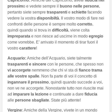
Capricorno:
Amiche del Capricorno, avete
fiducia nel
prossim
o e vedete sempre il
buono nelle persone
,
pertanto siete sempre
trasparenti
e
schiette
facendo
vedere la vostra
disponibiltà
. Il vostro modo di fare nei
confronti delle persone è sempre molto
corretto
,
quindi quando si trova in
difficoltà
, viene colta
impreparata
e non riesce ad uscirne in modo
egregio
come vorrebbe. E’ arrivato il momento di tirar fuori il
vostro
carattere
!
Acquario:
Amiche dell’Acquario, siete talmente
trasparenti e sincere
con le persone, che spesso non
vi accorgete
nemmeno che chi vi sta di
fianco trama
alle vostre spalle
. Non fa parte di voi il concetto di
ingannare il prossimo
, quindi quando succede a voi,
non ve ne accorgete. Nonostante tutto non riuscite mai
ad
imparare la lezione
e continuate a dare
fiducia
alle
persone sbagliate
. State più attente!
Vergine
: Amiche della Vergine, vivete in un mondo