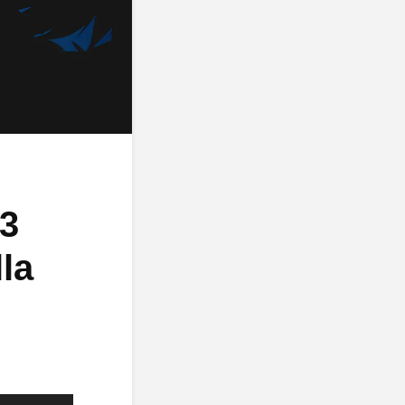
 3
lla