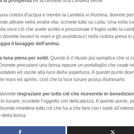
a la prosperità
ed accendete una candela verde.
una ciotola d’acqua e mentre la candela vi illumina, dovrete pen
ste attirare nella vostra vita; scrivete tutto su carta. Una volta c
lta voce ciò che avete scritto e posizionate il foglio sotto la can
 dovrete lavarvi le mani e gli avambracci nella ciotola presa i
ggia il lavaggio dell’anima.
la luna piena per soldi.
Questo è il rituale più semplice che vi 
Dovrete procurarvi una borsa oppure un portafoglio che usate ne
uotatelo ed uscite alla luce della superluna. A questo punto dov
a le mani ed aprirlo, così che la luce lunare possa illuminarlo.
 dovrete
ringraziare per tutto ciò che riceverete in benedizio
lo lunare; scuotete l’oggetto con delicatezza. A questo punto, p
ovrete rimettere tutto ciò che ha a che fare con i soldi all’intern
o della borsa.