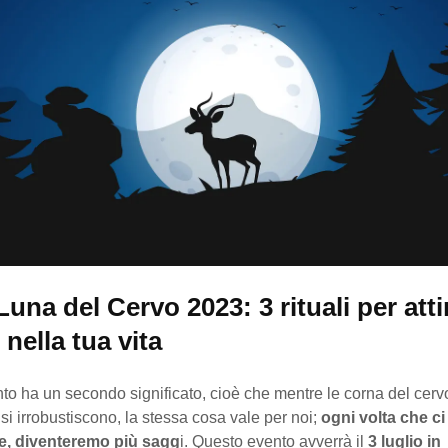
una del Cervo 2023: 3 rituali per atti
nella tua vita
to ha un secondo significato, cioè che mentre le corna del cer
si irrobustiscono, la stessa cosa vale per noi;
ogni volta che ci
re, diventeremo più sagg
i. Questo evento avverrà il
3 luglio in