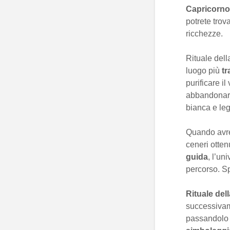
Capricorno
potrete trov
ricchezze.
Rituale del
luogo più
tr
purificare il
abbandonare
bianca e leg
Quando avret
ceneri otten
guida
, l’un
percorso. S
Rituale del
successivame
passandolo 