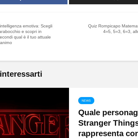
 intelligenza emotiva: Scegli
Quiz Rompicapo Matemat
rabocchio e scopri in
4=5, 5=3, 6=3, al
econdi qual è il tuo attuale
’animo
interessarti
NEWS
Quale personag
Stranger Things
rappresenta con