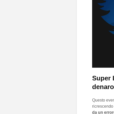
Super L
denaro 
Questo even
ricrescendo 
da un erro