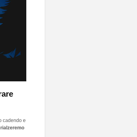
rare
vo cadendo e
 rialzeremo