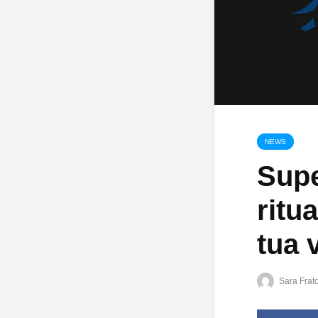
NEWS
Supe
ritu
tua 
Sara Frat