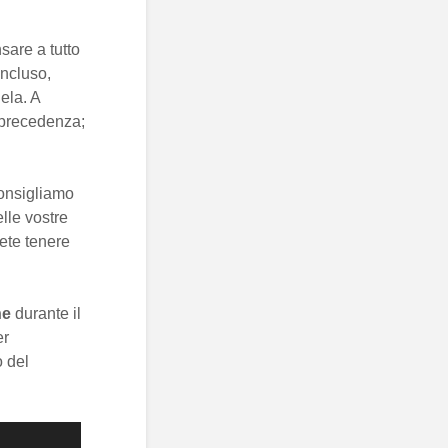
sare a tutto
oncluso,
dela. A
n precedenza;
consigliamo
lle vostre
rete tenere
ne
durante il
er
o del