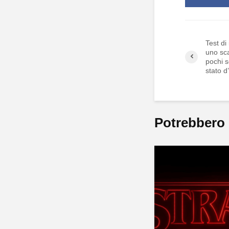
Test di
uno sca
pochi s
stato d
Potrebbero 