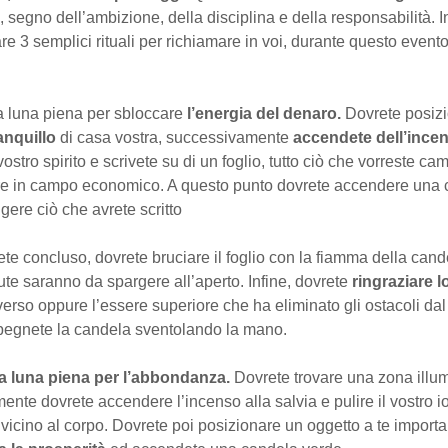
, segno dell’ambizione, della disciplina e della responsabilità. I
are 3 semplici rituali per richiamare in voi, durante questo evento
la luna piena per sbloccare
l’energia del denaro.
Dovrete posizi
anquillo
di casa vostra, successivamente
accendete dell’ince
 vostro spirito e scrivete su di un foglio,
tutto ciò che vorreste ca
 in campo economico. A questo punto dovrete accendere una 
gere ciò che avrete scritto
e concluso, dovrete bruciare il foglio con la fiamma della cande
ute saranno da spargere all’aperto. Infine, dovrete
ringraziare lo
iverso oppure l’essere superiore che ha eliminato gli ostacoli dal
pegnete la candela sventolando la mano.
la luna piena per l’abbondanza.
Dovrete trovare una zona illum
nte dovrete accendere l’incenso alla salvia e pulire il vostro io
vicino al corpo.
Dovrete poi posizionare un oggetto a te importa