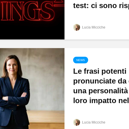
test: ci sono ris
Lucia Micciche
NEWS
Le frasi potenti
pronunciate da 
una personalità 
loro impatto nell
Lucia Micciche