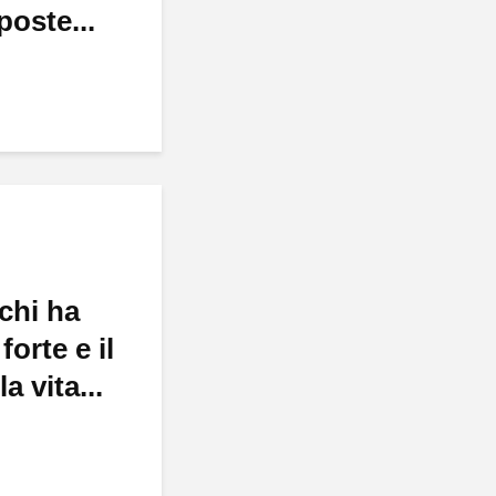
poste...
chi ha
forte e il
a vita...