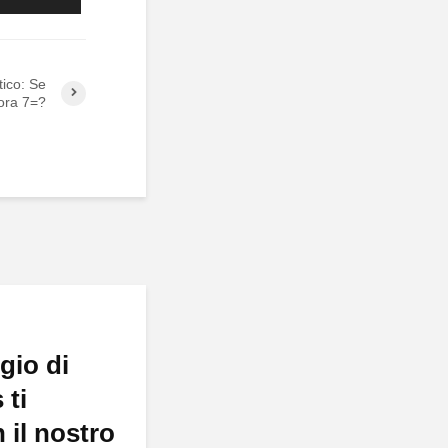
ico: Se
lora 7=?
gio di
 ti
 il nostro