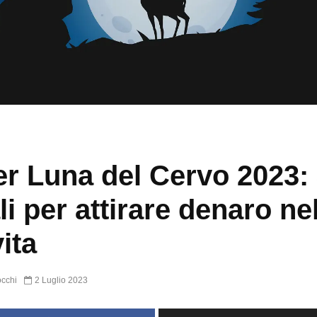
r Luna del Cervo 2023:
ali per attirare denaro ne
vita
occhi
2 Luglio 2023