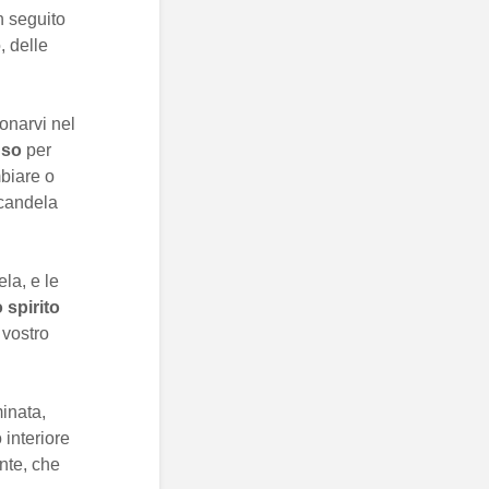
n seguito
, delle
onarvi nel
nso
per
mbiare o
candela
la, e le
 spirito
 vostro
inata,
 interiore
nte, che