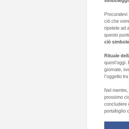
simboleggi
Procuratevi 
ciò che vorre
ripetete ad a
questo punto
ciò simbole
Rituale del
quest’oggi. 
giornate, sv
l’oggetto tr
Nel mentre,
prossimo cic
concludere d
portafoglio 