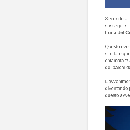
Secondo alcu
susseguirsi 
Luna del C
Questo even
sfruttare qu
chiamata “
L
dei palchi d
L’avvenimen
diventando p
questo avve