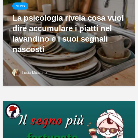
NEWS
La psicologia rivela cosa vuol
dire accumulare i piatti nel
lavandino e i suoi segnali
nascosti
Lucia Micciche