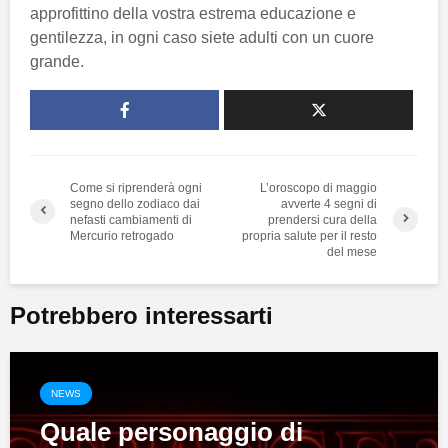
approfittino della vostra estrema educazione e
gentilezza, in ogni caso siete adulti con un cuore
grande.
Come si riprenderà ogni
L’oroscopo di maggio
segno dello zodiaco dai
avverte 4 segni di
nefasti cambiamenti di
prendersi cura della
Mercurio retrogado
propria salute per il resto
del mese
Potrebbero interessarti
NEWS
Quale personaggio di