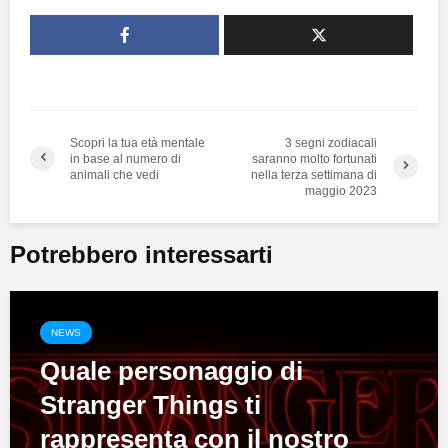
Scopri la tua età mentale
3 segni zodiacali
in base al numero di
saranno molto fortunati
animali che vedi
nella terza settimana di
maggio 2023
Potrebbero interessarti
NEWS
Quale personaggio di
Stranger Things ti
rappresenta con il nostro