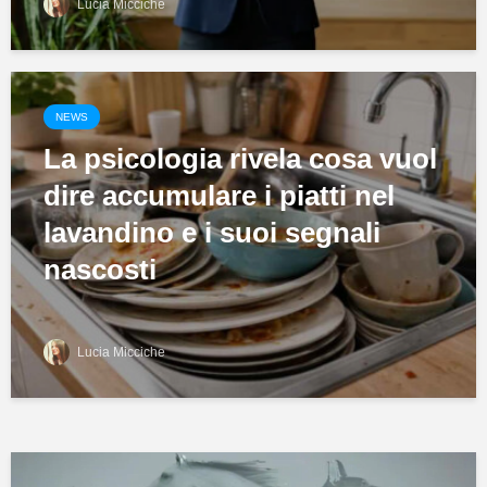
Lucia Micciche
NEWS
La psicologia rivela cosa vuol
dire accumulare i piatti nel
lavandino e i suoi segnali
nascosti
Lucia Micciche