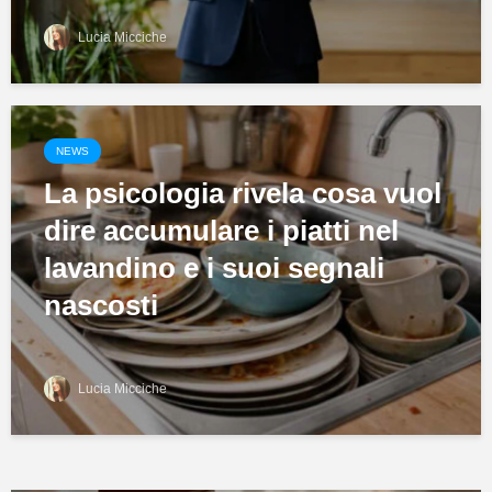
Lucia Micciche
NEWS
La psicologia rivela cosa vuol
dire accumulare i piatti nel
lavandino e i suoi segnali
nascosti
Lucia Micciche