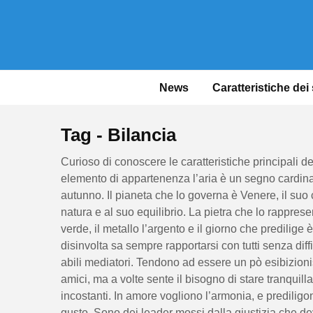
News
Caratteristiche dei
Tag - Bilancia
Curioso di conoscere le caratteristiche principali 
elemento di appartenenza l’aria è un segno cardinale,
autunno. Il pianeta che lo governa è Venere, il suo co
natura e al suo equilibrio. La pietra che lo rappres
verde, il metallo l’argento e il giorno che predilige 
disinvolta sa sempre rapportarsi con tutti senza diff
abili mediatori. Tendono ad essere un pò esibizionis
amici, ma a volte sente il bisogno di stare tranquilla 
incostanti. In amore vogliono l’armonia, e prediligo
gusto. Sono dei leader mossi dalla giustizia che d