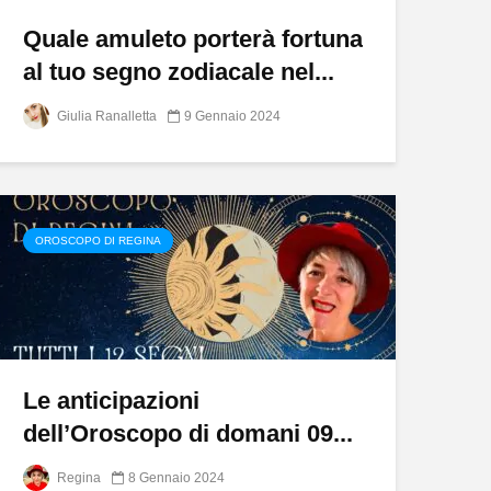
Quale amuleto porterà fortuna
al tuo segno zodiacale nel...
Giulia Ranalletta
9 Gennaio 2024
OROSCOPO DI REGINA
Le anticipazioni
dell’Oroscopo di domani 09...
Regina
8 Gennaio 2024