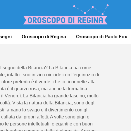
 segni
Oroscopo di Regina
Oroscopo di Paolo Fox
del segno della Bilancia? La Bilancia ha come
 infatti il suo inizio coincide con l’equinozio di
lore preferito è il verde, che lo riconnette alla
enta è il quarzo rosa, ma anche la tormalina
è il Venerdì.
La Bilancia ha grande fascino, molto
icoltà
. Vista la natura della Bilancia, sono degli
ti, amano lo svago e il divertimento con gli
cullata dai propri affetti. A volte sono pigri e
no le persone intelletuali, eleganti e con buon
eve trionfare sempre e dalla diplomazia. Amano