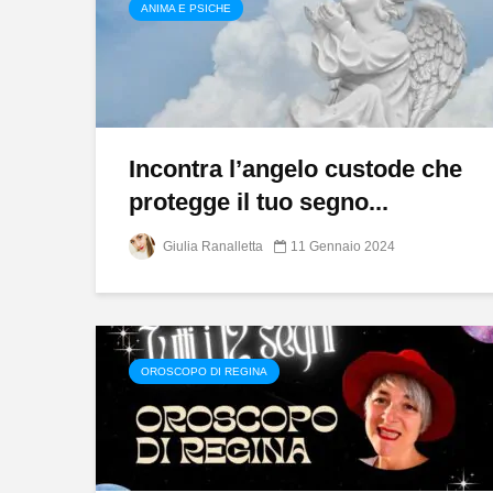
ANIMA E PSICHE
Incontra l’angelo custode che
protegge il tuo segno...
Giulia Ranalletta
11 Gennaio 2024
OROSCOPO DI REGINA