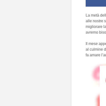
La metà dell
alle nostre 
migliorare l
avremo biso
Il mese appe
al culmine d
fa amare l’am