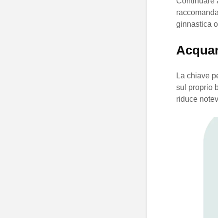
Continuare a
raccomandazi
ginnastica o
Acquar
La chiave pe
sul proprio 
riduce notevo