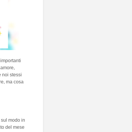
 importanti
l’amore,
 noi stessi
ere, ma cosa
ti sul modo in
esto del mese