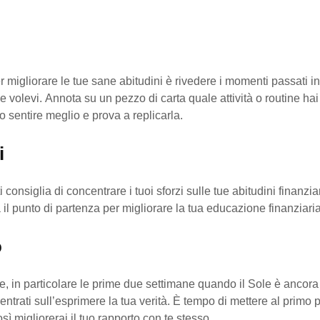
migliorare le tue sane abitudini è rivedere i momenti passati in 
 volevi. Annota su un pezzo di carta quale attività o routine hai
to sentire meglio e prova a replicarla.
i
i consiglia di concentrare i tuoi sforzi sulle tue abitudini finanzi
l punto di partenza per migliorare la tua educazione finanziaria
o
 in particolare le prime due settimane quando il Sole è ancora
ntrati sull’esprimere la tua verità. È tempo di mettere al primo p
sì migliorerai il tuo rapporto con te stesso.