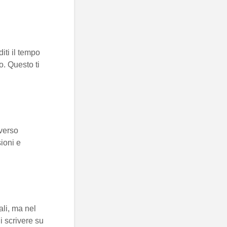
ti il ​​tempo
o. Questo ti
averso
sioni e
ali, ma nel
di scrivere su