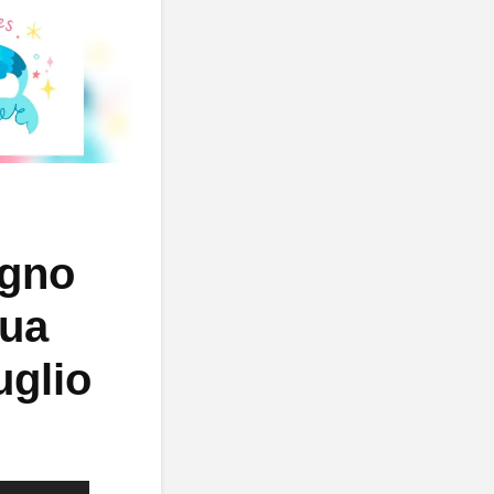
egno
sua
uglio