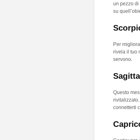
un pezzo di 
su quell’obie
Scorpi
Per migliora
rivela il tu
servono.
Sagitta
Questo mese
rivitalizzat
connetterti 
Capric