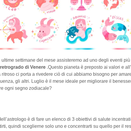
le ultime settimane del mese assisteremo ad uno degli eventi più
l retrogrado di Venere
.Questo pianeta è preposto ai valori e al
ritroso ci porta a rivedere ciò di cui abbiamo bisogno per amare
uenza, gli altri. Luglio è il mese ideale per migliorare il beness
re ogni segno zodiacale?
dell’astrologo è di fare un elenco di 3 obiettivi di salute incentra
tirti, quindi sceglierne solo uno e concentrarti su quello per il r