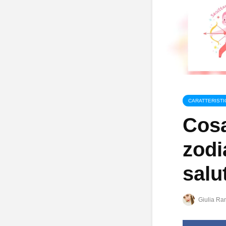
CARATTERISTI
Cosa
zodi
salu
Giulia Ran