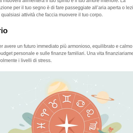
 muoverti alimenterà il tuo spirito e il tuo amore interiore. La
one per il tuo segno è di fare passeggiate all’aria aperta o lezi
 qualsiasi attività che faccia muovere il tuo corpo.
io
r avere un futuro immediato più armonioso, equilibrato e calmo è
budget personale e sulle finanze familiari. Una vita finanziariam
lmente i livelli di stress.