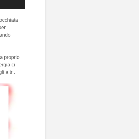
’occhiata
per
uando
a proprio
rgia ci
i altri.