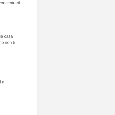
concentrarti
lla casa
he non ti
i a