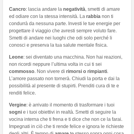
Cancro
: lascia andare la
negatività
, smetti di amare
ed odiare con la stessa intensità. La
rabbia
non ti
condurrà da nessuna parte. Investi le tue energie per
progettare il viaggio che avresti sempre voluto fare.
Smetti di andare nei luoghi che odi solo perché li
conosci e preserva la tua salute mentale fisica.
Leone
: sei diventato una macchina. Non hai reazioni,
non ricordi neppure l’ultima volta in cui ti sei
commosso
. Non vivere di
rimorsi o rimpianti
.
L’amore passato non tornerà. Chiudi la porta e dai la
possibilità al presente di stupirti. Prenditi cura di te e
renditi felice.
Vergine
: è arrivato il momento di trasformare i tuoi
sogni
e i tuoi obiettivi in realtà. Smetti di seguire la
vocina interna che ti frena e ti dice che non ce la farai.
Impegnati in ciò che ti rende felice e ignora le richieste
degli altri. È tempo di
amare
te stesso sopra ogni cosa.