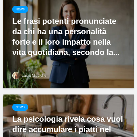
NEWS
Le frasi potenti pronunciate
da chi ha una personalità
forte e il loro impatto nella
vita quotidiana, secondo la...
Lucia Micciche
NEWS
La psicologia rivela cosa vuol
dire accumulare i piatti nel