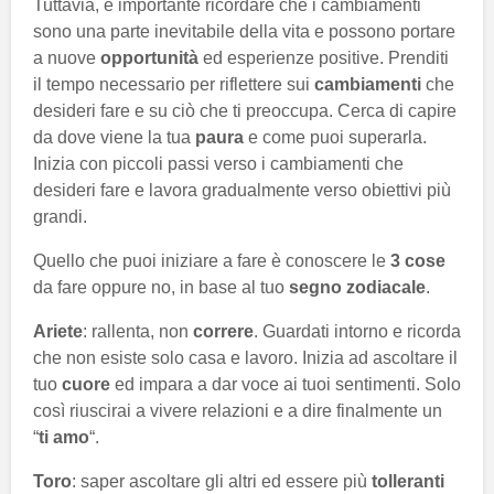
Tuttavia, è importante ricordare che i cambiamenti
sono una parte inevitabile della vita e possono portare
a nuove
opportunità
ed esperienze positive. Prenditi
il ​​tempo necessario per riflettere sui
cambiamenti
che
desideri fare e su ciò che ti preoccupa. Cerca di capire
da dove viene la tua
paura
e come puoi superarla.
Inizia con piccoli passi verso i cambiamenti che
desideri fare e lavora gradualmente verso obiettivi più
grandi.
Quello che puoi iniziare a fare è conoscere le
3 cose
da fare oppure no, in base al tuo
segno zodiacale
.
Ariete
: rallenta, non
correre
. Guardati intorno e ricorda
che non esiste solo casa e lavoro. Inizia ad ascoltare il
tuo
cuore
ed impara a dar voce ai tuoi sentimenti. Solo
così riuscirai a vivere relazioni e a dire finalmente un
“
ti amo
“.
Toro
: saper ascoltare gli altri ed essere più
tolleranti