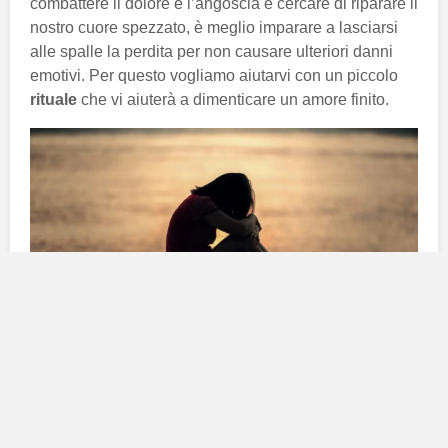
combattere il dolore e l’angoscia e cercare di riparare il
nostro cuore spezzato, è meglio imparare a lasciarsi
alle spalle la perdita per non causare ulteriori danni
emotivi. Per questo vogliamo aiutarvi con un piccolo
rituale
che vi aiuterà a dimenticare un amore finito.
La prima cosa di cui avrai bisogno è una
foto
della
persona che ti ha spezzato il cuore. Butta via tutti i tipi
di ricordi che essa ti lascia, ricordi che sicuramente