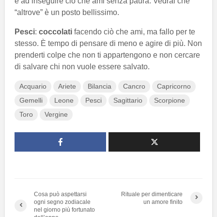
e ad inseguire ciò che ami senza paura. Vedrai che
“altrove” è un posto bellissimo.
Pesci
:
coccolati
facendo ciò che ami, ma fallo per te
stesso. È tempo di pensare di meno e agire di più. Non
prenderti colpe che non ti appartengono e non cercare
di salvare chi non vuole essere salvato.
Acquario
Ariete
Bilancia
Cancro
Capricorno
Gemelli
Leone
Pesci
Sagittario
Scorpione
Toro
Vergine
Cosa può aspettarsi
Rituale per dimenticare
ogni segno zodiacale
un amore finito
nel giorno più fortunato