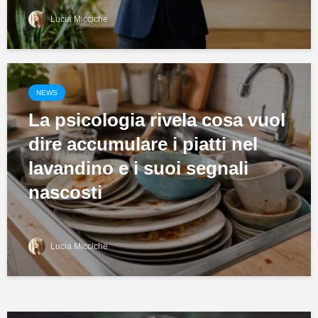
Lucia Micciche
NEWS
La psicologia rivela cosa vuol
dire accumulare i piatti nel
lavandino e i suoi segnali
nascosti
Lucia Micciche