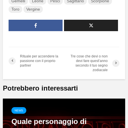
Gemelli
Leone
Pesci
Sagittario
Scorpione
Toro
Vergine
Rituale per accendere la
Tre cose che devi o non
passione con il proprio
devi fare quest’anno
partner
secondo il tuo segno
zodiacale
Potrebbero interessarti
NEWS
Quale personaggio di