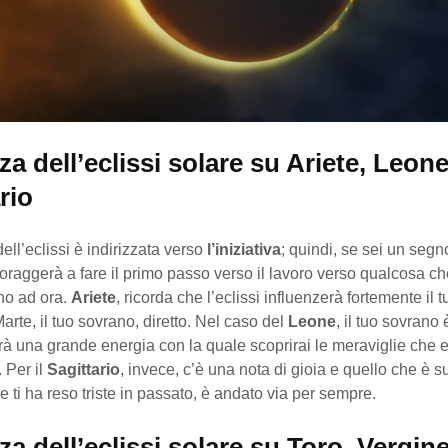
za dell’eclissi solare su Ariete, Leone
rio
dell’eclissi è indirizzata verso
l’iniziativa
; quindi, se sei un segn
coraggerà a fare il primo passo verso il lavoro verso qualcosa c
ino ad ora.
Ariete
, ricorda che l’eclissi influenzerà fortemente il
arte, il tuo sovrano, diretto. Nel caso del
Leone
, il tuo sovrano 
erà una grande energia con la quale scoprirai le meraviglie che 
. Per il
Sagittario
, invece, c’è una nota di gioia e quello che è 
 ti ha reso triste in passato, è andato via per sempre.
za dell’eclissi solare su Toro, Vergine