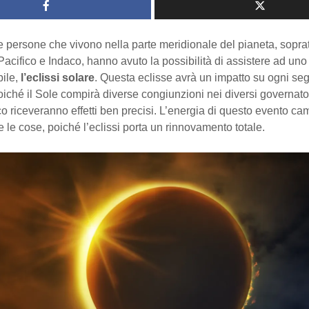
 le persone che vivono nella parte meridionale del pianeta, soprat
Pacifico e Indaco, hanno avuto la possibilità di assistere ad uno
bile,
l’eclissi solare
. Questa eclisse avrà un impatto su ogni se
iché il Sole compirà diverse congiunzioni nei diversi governator
o riceveranno effetti ben precisi. L’energia di questo evento ca
 le cose, poiché l’eclissi porta un rinnovamento totale.