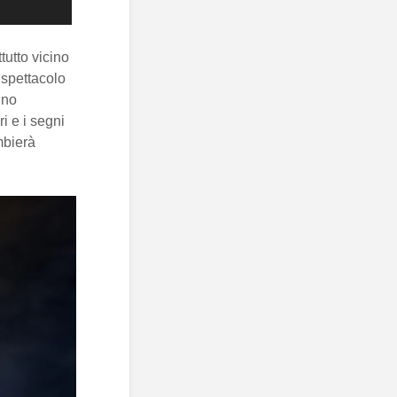
tutto vicino
 spettacolo
gno
i e i segni
mbierà