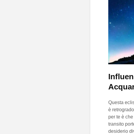
Influen
Acquar
Questa eclis
è retrograd
per te è che
transito por
desiderio di