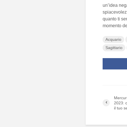
un’idea nega
spiacevolezz
quanto ti sen
momento dell
Acquario
Sagittario
Mercuri
2023: c
il tuo 