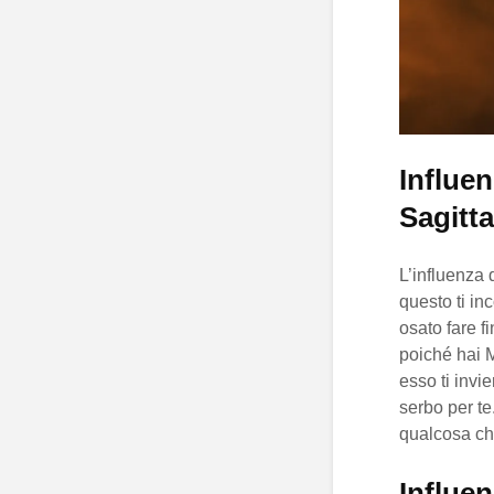
Influen
Sagitta
L’influenza 
questo ti in
osato fare f
poiché hai M
esso ti invi
serbo per te
qualcosa che
Influen