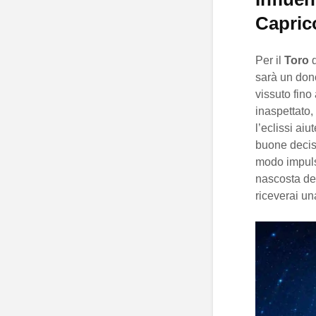
Capric
Per il
Toro
q
sarà un don
vissuto fino
inaspettato,
l’eclissi aiu
buone decisi
modo impuls
nascosta del
riceverai un