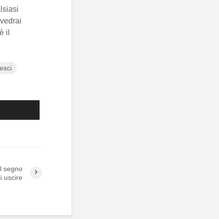
lsiasi
 vedrai
è il
esci
il segno
i uscire