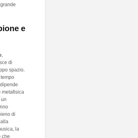
a grande
pione e
o
,
sce di
oppo spazio.
n tempo
o dipende
e metafisica
r un
anno
pieno di
dalla
musica, la
e che