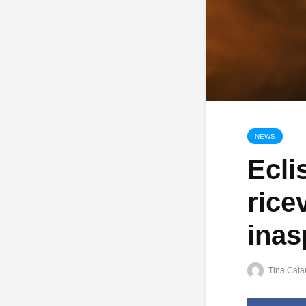
NEWS
Ecli
rice
inas
Tina Catar