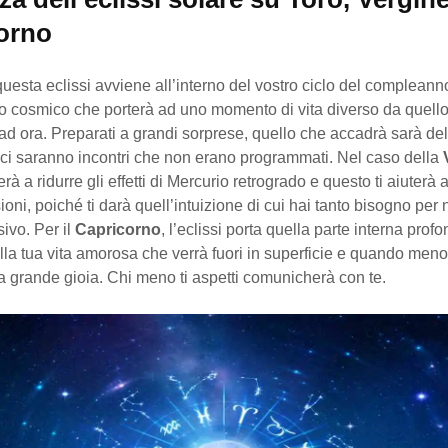
orno
uesta eclissi avviene all’interno del vostro ciclo del compleann
o cosmico che porterà ad uno momento di vita diverso da quell
 ad ora. Preparati a grandi sorprese, quello che accadrà sarà del 
 ci saranno incontri che non erano programmati. Nel caso della
terà a ridurre gli effetti di Mercurio retrogrado e questo ti aiuterà
oni, poiché ti darà quell’intuizione di cui hai tanto bisogno per 
ivo. Per il
Capricorno
, l’eclissi porta quella parte interna prof
la tua vita amorosa che verrà fuori in superficie e quando meno 
a grande gioia. Chi meno ti aspetti comunicherà con te.