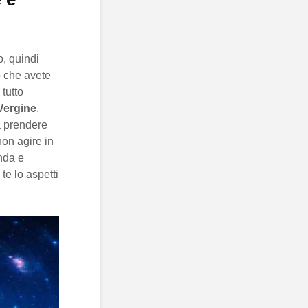
o, quindi
o che avete
tutto
Vergine
,
 a prendere
non agire in
onda e
te lo aspetti