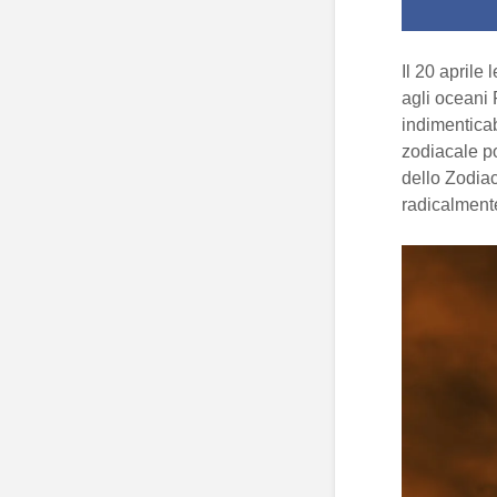
Il 20 aprile
agli oceani 
indimentica
zodiacale po
dello Zodiac
radicalmente