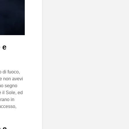
 e
o di fuoco,
he non avevi
 tuo segno
è il Sole, ed
erano in
successo,
 e