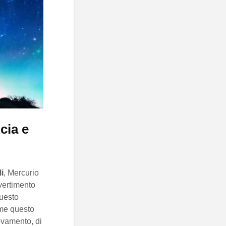
ncia e
i
, Mercurio
vertimento
uesto
ome questo
ovamento, di