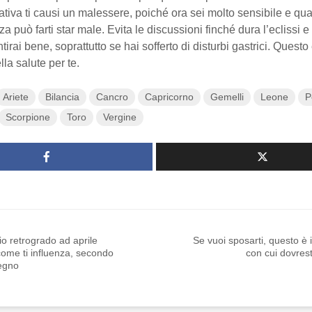
tiva ti causi un malessere, poiché ora sei molto sensibile e qua
a può farti star male. Evita le discussioni finché dura l’eclissi e
tirai bene, soprattutto se hai sofferto di disturbi gastrici. Questo 
a salute per te.
Ariete
Bilancia
Cancro
Capricorno
Gemelli
Leone
P
Scorpione
Toro
Vergine
o retrogrado ad aprile
Se vuoi sposarti, questo è 
ome ti influenza, secondo
con cui dovrest
segno