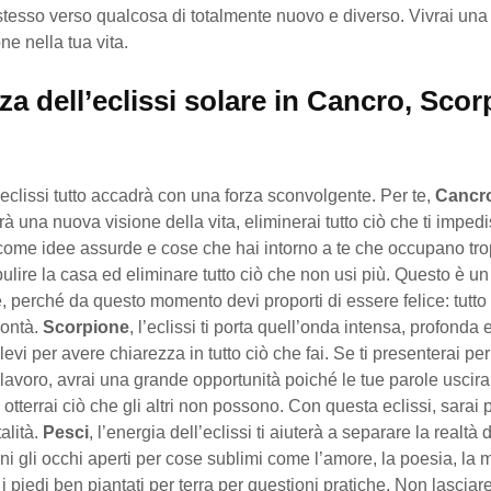
 stesso verso qualcosa di totalmente nuovo e diverso. Vivrai un
ne nella tua vita.
za dell’eclissi solare in Cancro, Scor
clissi tutto accadrà con una forza sconvolgente. Per te,
Cancr
à una nuova visione della vita, eliminerai tutto ciò che ti impedi
 come idee assurde e cose che hai intorno a te che occupano tr
ulire la casa ed eliminare tutto ciò che non usi più. Questo è u
, perché da questo momento devi proporti di essere felice: tutt
lontà.
Scorpione
, l’eclissi ti porta quell’onda intensa, profonda 
levi per avere chiarezza in tutto ciò che fai. Se ti presenterai pe
 lavoro, avrai una grande opportunità poiché le tue parole uscir
 otterrai ciò che gli altri non possono. Con questa eclissi, sarai 
alità.
Pesci
, l’energia dell’eclissi ti aiuterà a separare la realtà 
eni gli occhi aperti per cose sublimi come l’amore, la poesia, la 
e i piedi ben piantati per terra per questioni pratiche. Non lasciar