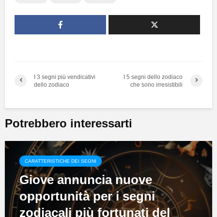
I 3 segni più vendicativi
I 5 segni dello zodiaco
dello zodiaco
che sono irresistibili
Potrebbero interessarti
CARATTERISTICHE DEI SEGNI
Giove annuncia nuove
opportunità per i segni
zodiacali più fortunati del