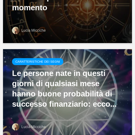
momento
Lucia Micciche
CARATTERISTICHE DEI SEGNI
Le persone nate in questi
giorni di qualsiasi mese
hanno buone probabilità di
successo finanziario: ecco...
Lucia Micciche