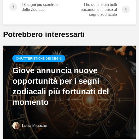
I 3 segni più scontrosi
I tre uomini più belli
dello Zodiaco
fisicamente in base al
segno zodiacale
Potrebbero interessarti
CARATTERISTICHE DEI SEGNI
Giove annuncia nuove
opportunità per i segni
zodiacali più fortunati del
momento
Lucia Micciche