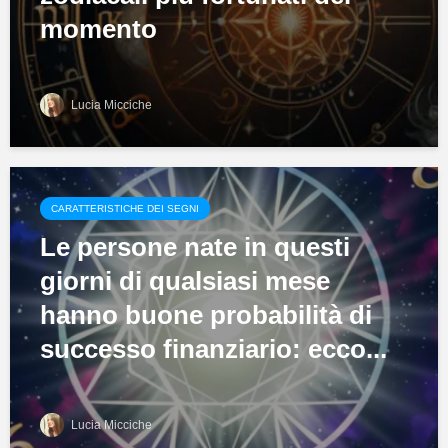
momento
Lucia Micciche
CARATTERISTICHE DEI SEGNI
Le persone nate in questi
giorni di qualsiasi mese
hanno buone probabilità di
successo finanziario: ecco...
Lucia Micciche