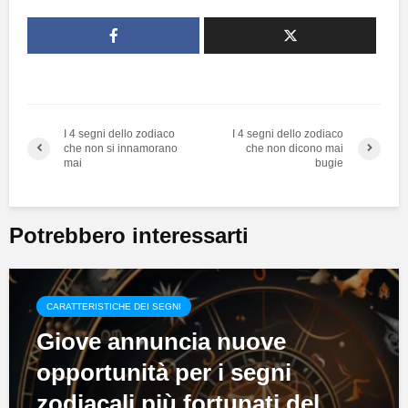
I 4 segni dello zodiaco
I 4 segni dello zodiaco
che non si innamorano
che non dicono mai
mai
bugie
Potrebbero interessarti
CARATTERISTICHE DEI SEGNI
Giove annuncia nuove
opportunità per i segni
zodiacali più fortunati del