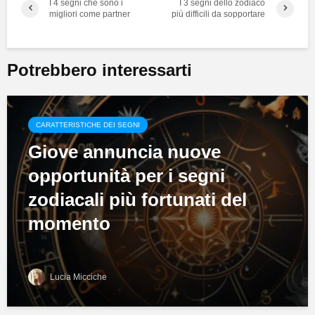
I 4 segni che sono i
I 3 segni dello zodiaco
migliori come partner
più difficili da sopportare
Potrebbero interessarti
CARATTERISTICHE DEI SEGNI
Giove annuncia nuove
opportunità per i segni
zodiacali più fortunati del
momento
Lucia Micciche