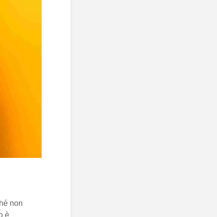
ché non
o è