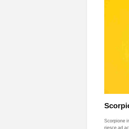
Scorpi
Scorpione i
riesce ad ac