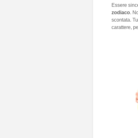
Essere sinc
zodiaco
. N
scontata. Tu
carattere, p