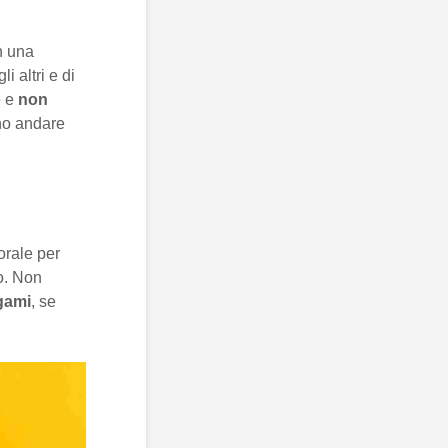
In una
i altri e di
e e
non
ano andare
orale per
to. Non
egami
, se