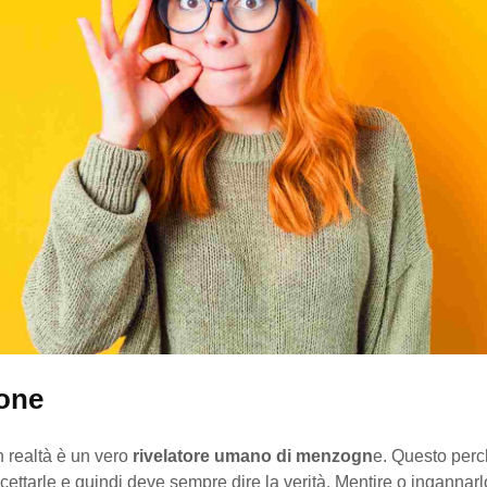
one
n realtà è un vero
rivelatore umano di menzogn
e. Questo per
cettarle e quindi deve sempre dire la verità. Mentire o ingannarl