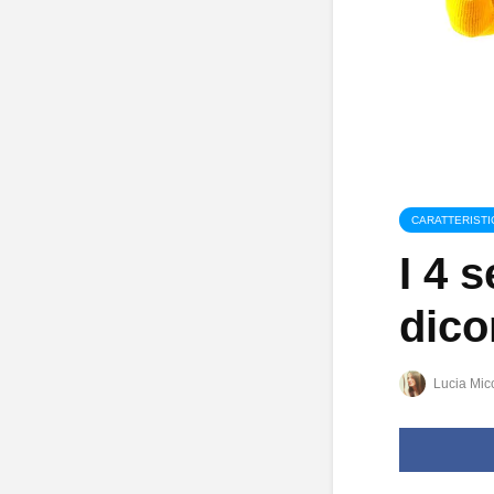
CARATTERISTI
I 4 
dico
Lucia Mic