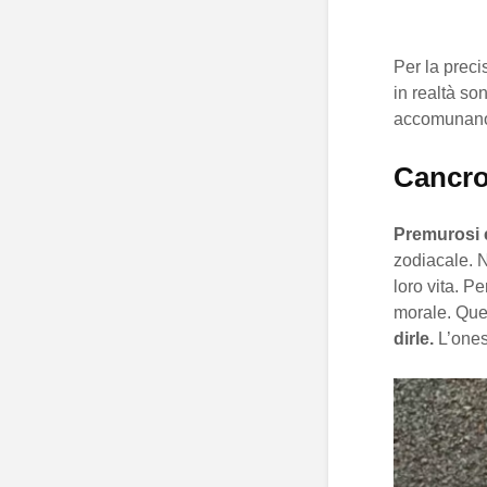
Per la preci
in realtà so
accomunano.
Cancr
Premurosi 
zodiacale. N
loro vita. P
morale. Que
dirle.
L’onest