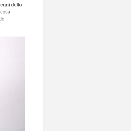
segni dello
 cosa
del