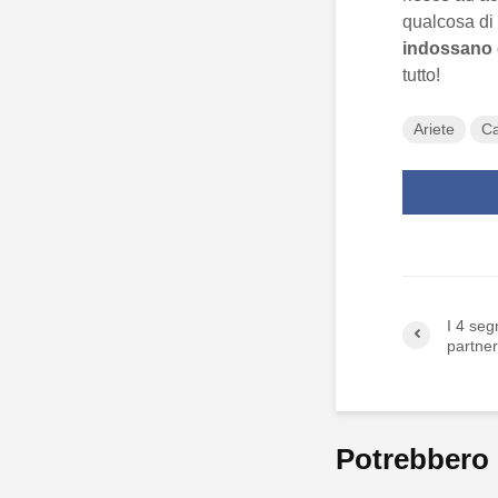
qualcosa di
indossano 
tutto!
Ariete
C
I 4 seg
partner
Potrebbero 