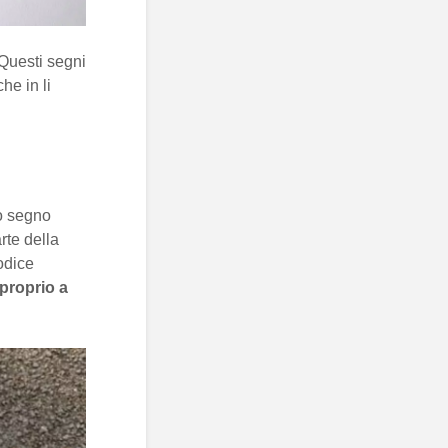
 Questi segni
he in li
to segno
rte della
codice
proprio a