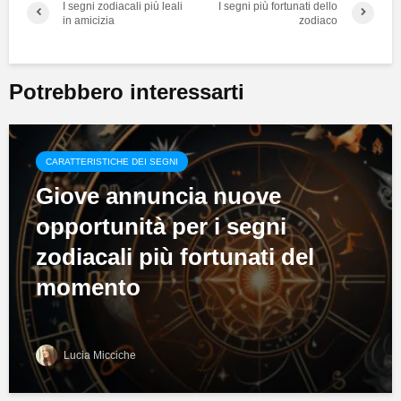
I segni zodiacali più leali
I segni più fortunati dello
in amicizia
zodiaco
Potrebbero interessarti
CARATTERISTICHE DEI SEGNI
Giove annuncia nuove
opportunità per i segni
zodiacali più fortunati del
momento
Lucia Micciche