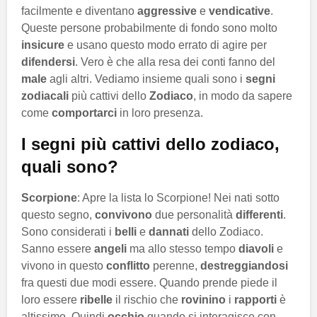
facilmente e diventano
aggressive
e
vendicative
.
Queste persone probabilmente di fondo sono molto
insicure
e usano questo modo errato di agire per
difendersi
. Vero è che alla resa dei conti fanno del
male
agli altri. Vediamo insieme quali sono i
segni
zodiacali
più cattivi dello
Zodiaco
, in modo da sapere
come
comportarci
in loro presenza.
I segni più cattivi dello zodiaco,
quali sono?
Scorpione
: Apre la lista lo Scorpione! Nei nati sotto
questo segno,
convivono
due personalità
differenti
.
Sono considerati i
belli
e
dannati
dello Zodiaco.
Sanno essere
angeli
ma allo stesso tempo
diavoli
e
vivono in questo
conflitto
perenne,
destreggiandosi
fra questi due modi essere. Quando prende piede il
loro essere
ribelle
il rischio che
rovinino
i
rapporti
è
altissimo. Quindi
occhio
quando si interagisce con