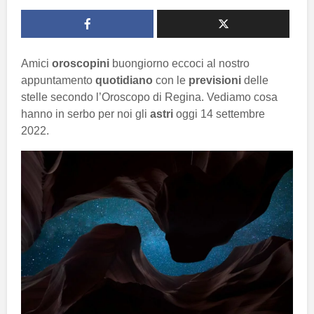
Amici
oroscopini
buongiorno eccoci al nostro
appuntamento
quotidiano
con le
previsioni
delle
stelle secondo l’Oroscopo di Regina. Vediamo cosa
hanno in serbo per noi gli
astri
oggi 14 settembre
2022.