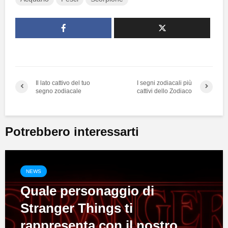
Il lato cattivo del tuo
I segni zodiacali più
segno zodiacale
cattivi dello Zodiaco
Potrebbero interessarti
NEWS
Quale personaggio di
Stranger Things ti
rappresenta con il nostro