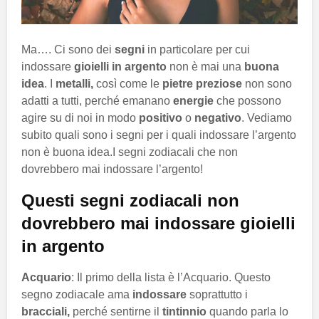
Ma…. Ci sono dei
segni
in particolare per cui
indossare
gioielli in argento
non è mai una
buona
idea
. I
metalli,
così come le
pietre preziose
non sono
adatti a tutti, perché emanano
energie
che possono
agire su di noi in modo
positivo
o
negativo
. Vediamo
subito quali sono i segni per i quali indossare l’argento
non è buona idea.I segni zodiacali che non
dovrebbero mai indossare l’argento!
Questi segni zodiacali non
dovrebbero mai indossare gioielli
in argento
Acquario
: Il primo della lista è l’Acquario. Questo
segno zodiacale ama
indossare
soprattutto i
bracciali,
perché sentirne il
tintinnio
quando parla lo