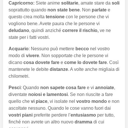
Capricorno:
Siete anime
solitarie
, amate stare da
soli
soprattutto quando
non state bene
. Non
parlate
e
questo crea molta
tensione
con le persone che vi
vogliono bene. Avete paura che le persone vi
deludano
, quindi anziché
correre il rischio,
ve ne
state per i fatti vostri.
Acquario
: Nessuno può mettere
becco
nel vostro
modo di
vivere
. Non sopportate che le persone vi
dicano
cosa dovete fare
e
come lo dovete fare
. Così
mantenete le debite
distanze
. A volte anche migliaia di
chilometri.
Pesci
: Quando
non sapete cosa fare
e vi
annoiate
,
diventate
noiosi e lamentosi
. Se non riuscite a fare
quello che
vi piace
, vi isolate nel
vostro mondo
e non
ascoltate nessuno. Quando le cose vanno fuori dai
vostri piani
preferite perdere l’
entusiasmo
per tutto,
finché non avrete un altro nuovo
dramma
di cui