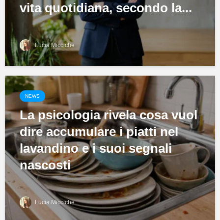
vita quotidiana, secondo la...
Lucia Micciche
NEWS
La psicologia rivela cosa vuol
dire accumulare i piatti nel
lavandino e i suoi segnali
nascosti
Lucia Micciche