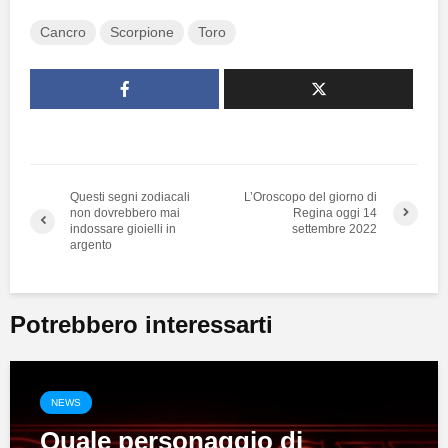
Cancro
Scorpione
Toro
Questi segni zodiacali
L’Oroscopo del giorno di
non dovrebbero mai
Regina oggi 14
indossare gioielli in
settembre 2022
argento
Potrebbero interessarti
NEWS
Quale personaggio di