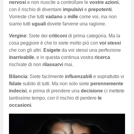
nervosi
e non riuscite a controllare le
vostre azioni
,
con il rischio di diventare
impulsivi
e
prepotenti
.
Vorreste che tutti
vadano
a
mille
come voi, ma non
siamo tutti
uguali
dovete farvene una ragione.
Vergine
: Siete dei
criticoni
di prima categoria. Ma la
cosa peggiore è che lo siete molto più con
voi stessi
che con gli altri.
Esigete
da voi stessi una perfezione
inarrivabile
, e in questa continua vostra
ricerca
rischiate di non
rilassarvi
mai.
Bilancia
: Siete facilmente
influenzabili
e soprattutto vi
fidate
subito di tutti. Ma non solo siete
perennemente
indecisi
, e prima di prendere una
decisione
ci mettete
tantissimo tempo, con il rischio di perdere
le
occasioni
.