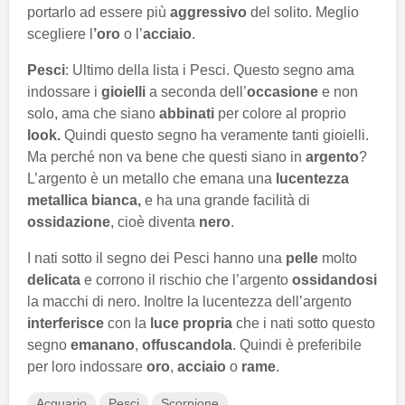
portarlo ad essere più
aggressivo
del solito. Meglio
scegliere l
’oro
o l’
acciaio
.
Pesci
: Ultimo della lista i Pesci. Questo segno ama
indossare i
gioielli
a seconda dell’
occasione
e non
solo, ama che siano
abbinati
per colore al proprio
look.
Quindi questo segno ha veramente tanti gioielli.
Ma perché non va bene che questi siano in
argento
?
L’argento è un metallo che emana una
lucentezza
metallica bianca,
e ha una grande facilità di
ossidazione
, cioè diventa
nero
.
I nati sotto il segno dei Pesci hanno una
pelle
molto
delicata
e corrono il rischio che l’argento
ossidandosi
la macchi di nero. Inoltre la lucentezza dell’argento
interferisce
con la
luce propria
che i nati sotto questo
segno
emanano
,
offuscandola
. Quindi è preferibile
per loro indossare
oro
,
acciaio
o
rame
.
Acquario
Pesci
Scorpione