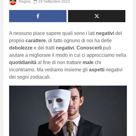
Regina
19 Settembre 2022
A nessuno piace sapere quali sono i lati
negativi
del
proprio
carattere
, di fatto ognuno di noi ha delle
debolezze
e dei tratti
negativi
.
Conoscerli
può
aiutare a migliorare il modo in cui ci approcciamo nella
quotidianità
al fine di non trattare
male
chi
incontriamo. Ma vediamo insieme gli
aspetti
negativi
dei segni zodiacali.