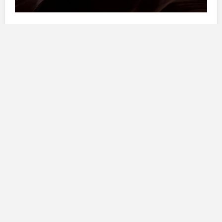
L’Oroscopo di Regina
Ariete
: Amici dell’Ariete,
Mercurio
è in opposizione
con
Nettuno
e secondo l’Oroscopo di Regina, questo
porta un po’ di
nervosismo
nella coppia. Fate
attenzione a non
scatenare
discussioni
inutili. Se
siete
single
, ma avete qualcuno che vi
interessa
,
abbiate
pazienza
le stelle vi inidicheranno quando
sarà il momento
giusto
per
agire
. Nel
lavoro
fate
attenzione ai
cambiamenti
in atto.
Toro
: Amici del Toro, anche per voi c’è
Mercurio
in
opposizione con
Nettuno
che vi aiuta nell’
aprirvi
di
più con il vostro partner. Se siete
single
è il momento
di
dichiararvi
senza paura, le stelle sono di
buon
auspicio
. Nel
lavoro
pianificate bene i vostri
progetti
,
per avere il
successo
che meritate.