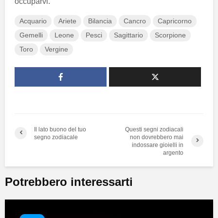
occuparvi.
Acquario
Ariete
Bilancia
Cancro
Capricorno
Gemelli
Leone
Pesci
Sagittario
Scorpione
Toro
Vergine
Il lato buono del tuo
Questi segni zodiacali
segno zodiacale
non dovrebbero mai
indossare gioielli in
argento
Potrebbero interessarti