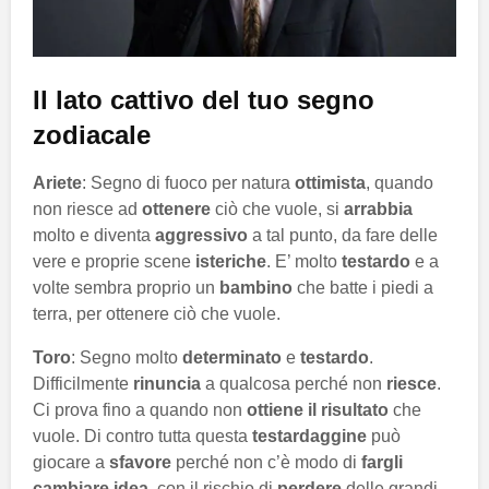
Il lato cattivo del tuo segno
zodiacale
Ariete
: Segno di fuoco per natura
ottimista
, quando
non riesce ad
ottenere
ciò che vuole, si
arrabbia
molto e diventa
aggressivo
a tal punto, da fare delle
vere e proprie scene
isteriche
. E’ molto
testardo
e a
volte sembra proprio un
bambino
che batte i piedi a
terra, per ottenere ciò che vuole.
Toro
: Segno molto
determinato
e
testardo
.
Difficilmente
rinuncia
a qualcosa perché non
riesce
.
Ci prova fino a quando non
ottiene il risultato
che
vuole. Di contro tutta questa
testardaggine
può
giocare a
sfavore
perché non c’è modo di
fargli
cambiare idea
, con il rischio di
perdere
delle grandi