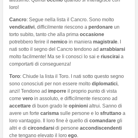
loro!
Cancro
: Segue nella lista il Cancro. Sono molto
vendicativi
, difficilmente riescono a
perdonare
un
torto subito, tanto che alla prima
occasione
potrebbero ferire il
nemico
in maniera
magistrale
. I
nati sotto il segno del Cancro tendono ad
arrabbiarsi
molto facilmente! Ma se li conosci lo sai e
riuscirai
a
comportarti di conseguenza!
Toro
: Chiude la lista il Toro. I nati sotto questo segno
sono conosciuti per non essere molto
diplomatici
,
anzi! Tendono ad
imporre
il proprio punto di vista
come
vero
in assoluto, e difficilmente riescono ad
accettare
di buon grado le
opinioni
altrui. Sanno di
avere un forte
carisma
sulle persone e lo
sfruttano
a
loro vantaggio. Il loro fine è quello di
comandare
gli
altri e di
circondarsi
di persone
accondiscendenti
che tengano elevato il loro
ego
.