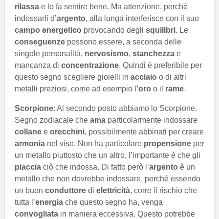
rilassa
e lo fa sentire bene. Ma attenzione, perché
indossarli d’
argento
, alla lunga interferisce con il suo
campo
energetico
provocando degli
squilibri
. Le
conseguenze
possono essere, a seconda delle
singole personalità,
nervosismo
,
stanchezza
e
mancanza di
concentrazione
. Quindi è preferibile per
questo segno scegliere gioielli in
acciaio
o di altri
metalli preziosi, come ad esempio l
’oro
o il
rame
.
Scorpione
: Al secondo posto abbiamo lo Scorpione.
Segno zodiacale che
ama
particolarmente indossare
collane
e
orecchini
, possibilmente abbinati per creare
armonia
nel viso. Non ha particolare
propensione
per
un metallo piuttosto che un altro, l’importante è che gli
piaccia
ciò che indossa. Di fatto però l’
argento
è un
metallo che non dovrebbe indossare, perché essendo
un buon
conduttore
di
elettricità
, corre il rischio che
tutta l’
energia
che questo segno ha, venga
convogliata
in maniera eccessiva. Questo potrebbe