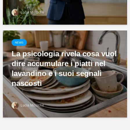
Lucia Micciche
NEWS
La psicologia rivela cosa vuol
dire accumulare i piatti nel
lavandino e i suoi segnali
nascosti
Lucia Micciche