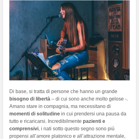
Di base, si tratta di persone che hanno un grande
bisogno di libertà
– di cui sono anche molto gelose -.
Amano stare in compagnia, ma necessitano di
momenti di solitudine
in cui prendersi una pausa da
tutto e ricaricarsi. Incredibilmente
pazienti e
comprensivi
, i nati sotto questo segno sono più
propensi all’amore platonico e all’attrazione mentale,