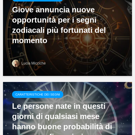
Giove annuncia nuove
opportunità per i segni
zodiacali più fortunati del
momento
Lucia Micciche
CARATTERISTICHE DEI SEGNI
Le persone nate in questi
giorni di qualsiasi mese
hanno buone probabilità di