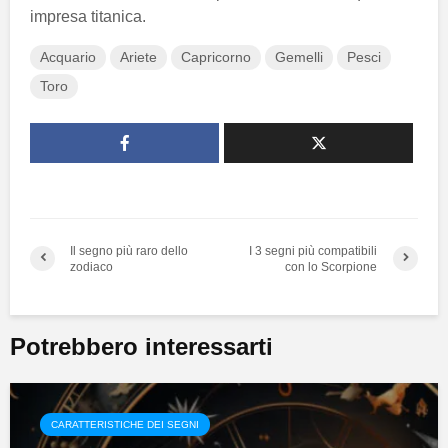
impresa titanica.
Acquario
Ariete
Capricorno
Gemelli
Pesci
Toro
Il segno più raro dello
I 3 segni più compatibili
zodiaco
con lo Scorpione
Potrebbero interessarti
CARATTERISTICHE DEI SEGNI