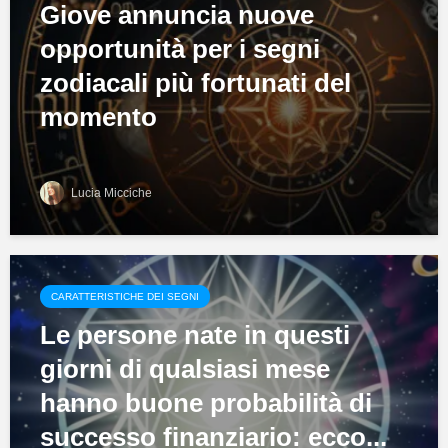
Giove annuncia nuove
opportunità per i segni
zodiacali più fortunati del
momento
Lucia Micciche
CARATTERISTICHE DEI SEGNI
Le persone nate in questi
giorni di qualsiasi mese
hanno buone probabilità di
successo finanziario: ecco...