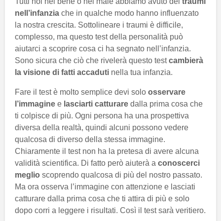
Tutti noi nel bene o nel male abbiamo avuto dei
traumi
nell’infanzia
che in qualche modo hanno influenzato
la nostra crescita. Sottolineare i traumi è difficile,
complesso, ma questo test della personalità può
aiutarci a scoprire cosa ci ha segnato nell’infanzia.
Sono sicura che ciò che rivelerà questo test
cambierà
la visione di fatti accaduti
nella tua infanzia.
Fare il test è molto semplice devi solo
osservare
l’immagine
e
lasciarti catturare
dalla prima cosa che
ti colpisce di più. Ogni persona ha una prospettiva
diversa della realtà, quindi alcuni possono vedere
qualcosa di diverso della stessa immagine.
Chiaramente il test non ha la pretesa di avere alcuna
validità scientifica. Di fatto però aiuterà a
conoscerci
meglio
scoprendo qualcosa di più del nostro passato.
Ma ora osserva l’immagine con attenzione e lasciati
catturare dalla prima cosa che ti attira di più e solo
dopo corri a leggere i risultati. Così il test sarà veritiero.