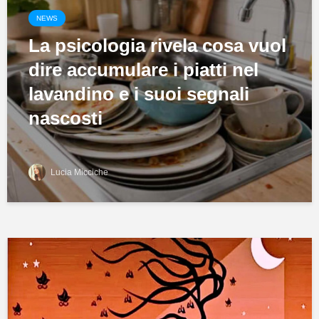
NEWS
La psicologia rivela cosa vuol
dire accumulare i piatti nel
lavandino e i suoi segnali
nascosti
Lucia Micciche