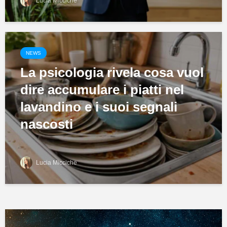
Lucia Micciche
NEWS
La psicologia rivela cosa vuol
dire accumulare i piatti nel
lavandino e i suoi segnali
nascosti
Lucia Micciche