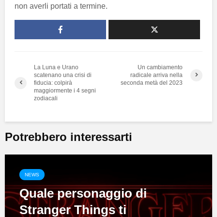
non averli portati a termine.
La Luna e Urano
Un cambiamento
scatenano una crisi di
radicale arriva nella
fiducia: colpirà
seconda metà del 2023
maggiormente i 4 segni
zodiacali
Potrebbero interessarti
NEWS
Quale personaggio di
Stranger Things ti