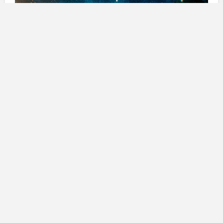
Il
punto medio
, o il punto che cade tre mesi dopo una
serie di eclissi e tre mesi prima, può fungere da
catalizzatore. Molto spesso, il punto medio dell’eclissi
è il momento in cui vediamo entrare l’evento o la storia
dell’eclissi, a volte trasformando le nostre vite in una
nuova direzione, anche se sono trascorsi tre mesi!
Le
eclissi
sono formate dagli allineamenti de sole e
luna, con i nodi lunari del destino. A luglio, questi
potenti punti nel cielo si spostano dall’asse Toro-
Scorpione all’asse Ariete-Bilancia. Come
cambiamento che avviene solo ogni diciotto mesi,