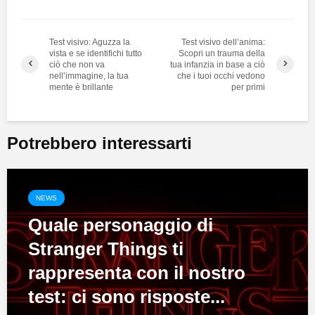
Test visivo: Aguzza la
Test visivo dell’anima:
vista e se identifichi tutto
Scopri un trauma della
ciò che non va
tua infanzia in base a ciò
nell’immagine, la tua
che i tuoi occhi vedono
mente è brillante
per primi
Potrebbero interessarti
NEWS
Quale personaggio di
Stranger Things ti
rappresenta con il nostro
test: ci sono risposte...