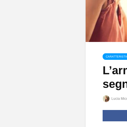
CARATTERISTI
L’ar
segn
Lucia Mic