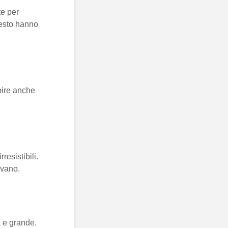
te per
uesto hanno
pire anche
resistibili.
ovano.
a e grande.