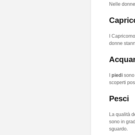
Nelle donne 
Capric
I Capricorn
donne stann
Acquar
I
piedi
sono 
scoperti pos
Pesci
La qualità d
sono in gra
sguardo.