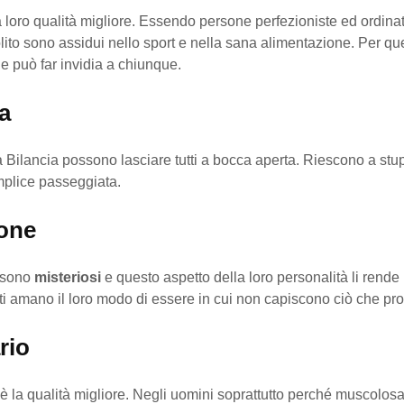
a loro qualità migliore. Essendo persone perfezioniste ed ordina
olito sono assidui nello sport e nella sana alimentazione. Per q
e può far invidia a chiunque.
a
 Bilancia possono lasciare tutti a bocca aperta. Riescono a stu
plice passeggiata.
one
 sono
misteriosi
e questo aspetto della loro personalità li rende ir
olti amano il loro modo di essere in cui non capiscono ciò che pr
rio
è la qualità migliore. Negli uomini soprattutto perché muscolos