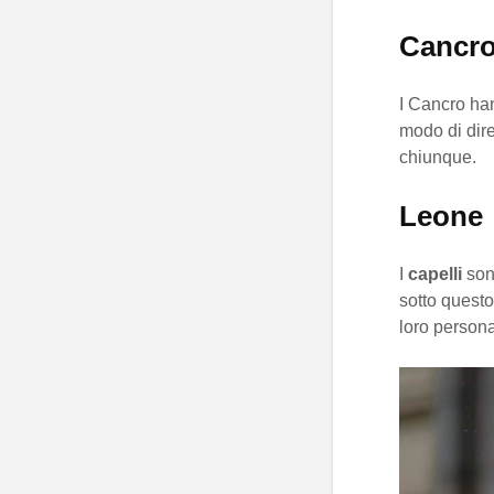
Cancr
I Cancro h
modo di dire
chiunque.
Leone
I
capelli
sono
sotto questo
loro persona