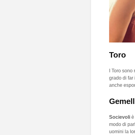
Toro
I Toro sono 
grado di far
anche espor
Gemell
Socievoli
è 
modo di parl
uomini la lo