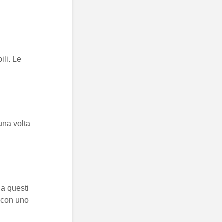
ili. Le
una volta
a questi
e con uno