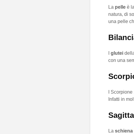
La
pelle
è l
natura, di s
una pelle ch
Bilanci
I
glutei
della
con una sem
Scorpi
I Scorpione
Infatti in m
Sagitta
La
schiena