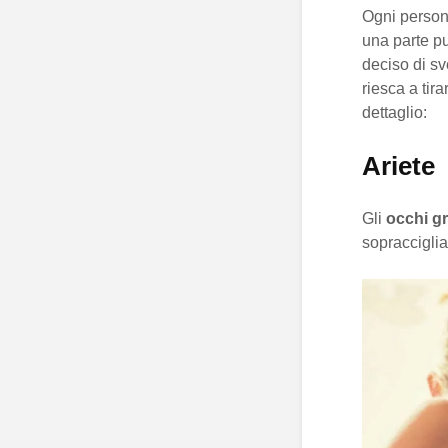
Ogni persona
una parte pu
deciso di sve
riesca a tira
dettaglio:
Ariete
Gli
occhi g
sopracciglia 