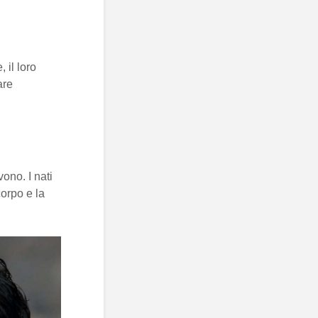
 il loro
are
ono. I nati
corpo e la