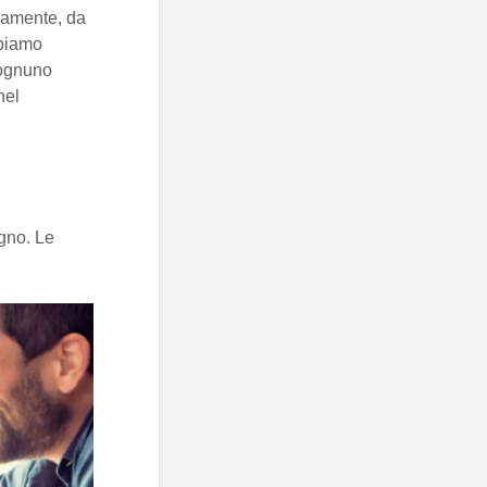
viamente, da
bbiamo
 ognuno
nel
egno. Le