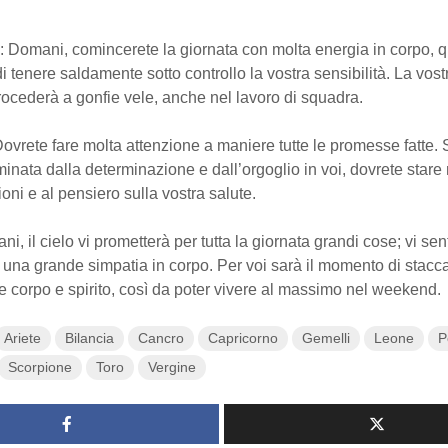
: Domani, comincerete la giornata con molta energia in corpo, q
i tenere saldamente sotto controllo la vostra sensibilità. La vost
rocederà a gonfie vele, anche nel lavoro di squadra.
Dovrete fare molta attenzione a maniere tutte le promesse fatte.
inata dalla determinazione e dall’orgoglio in voi, dovrete stare 
ioni e al pensiero sulla vostra salute.
ni, il cielo vi prometterà per tutta la giornata grandi cose; vi sen
n una grande simpatia in corpo. Per voi sarà il momento di stacc
re corpo e spirito, così da poter vivere al massimo nel weekend.
Ariete
Bilancia
Cancro
Capricorno
Gemelli
Leone
P
Scorpione
Toro
Vergine