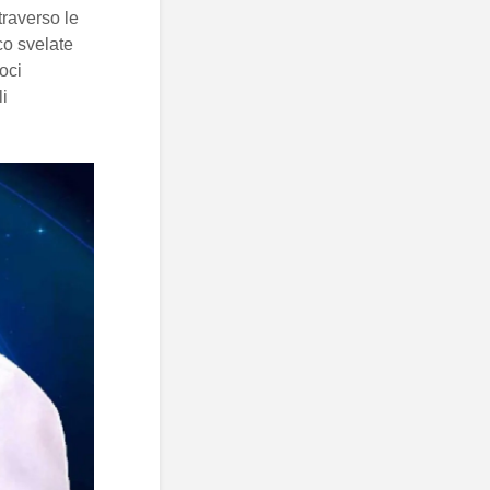
traverso le
co svelate
oci
li