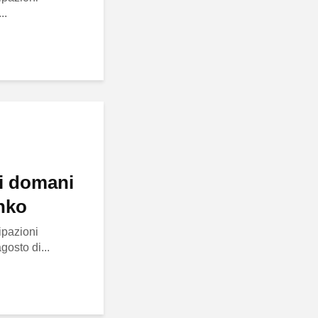
..
di domani
nko
ipazioni
gosto di...