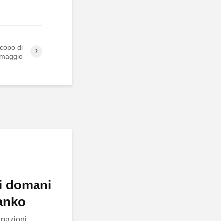
scopo di
 maggio
di domani
ranko
ipazioni