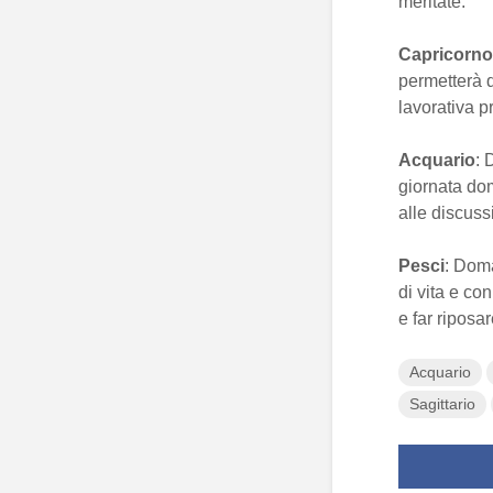
meritate.
Capricorno
permetterà d
lavorativa p
Acquario
: 
giornata dom
alle discuss
Pesci
: Doma
di vita e co
e far riposa
Acquario
Sagittario