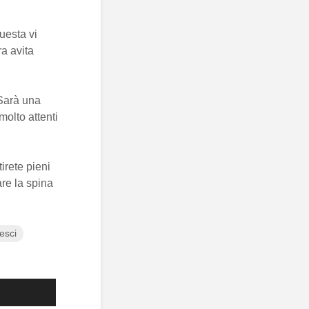
uesta vi
ra avita
 Sarà una
molto attenti
tirete pieni
are la spina
esci