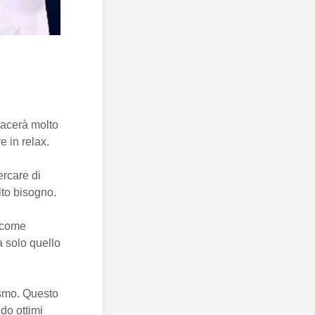
iacerà molto
e in relax.
ercare di
lto bisogno.
r come
à solo quello
ismo. Questo
do ottimi