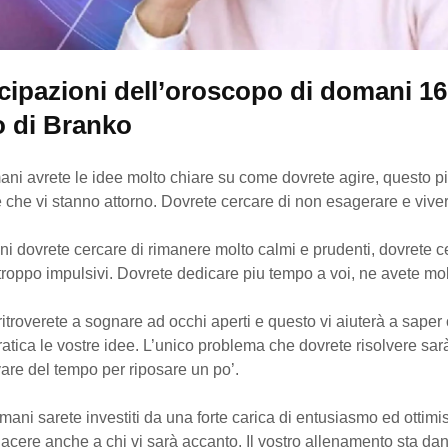
icipazioni dell’oroscopo di domani 16
 di Branko
ani avrete le idee molto chiare su come dovrete agire, questo p
 che vi stanno attorno. Dovrete cercare di non esagerare e viver
i dovrete cercare di rimanere molto calmi e prudenti, dovrete c
roppo impulsivi. Dovrete dedicare piu tempo a voi, ne avete mo
 ritroverete a sognare ad occhi aperti e questo vi aiuterà a sape
ratica le vostre idee. L’unico problema che dovrete risolvere sar
vare del tempo per riposare un po’.
mani sarete investiti da una forte carica di entusiasmo ed ottim
iacere anche a chi vi sarà accanto. Il vostro allenamento sta dan