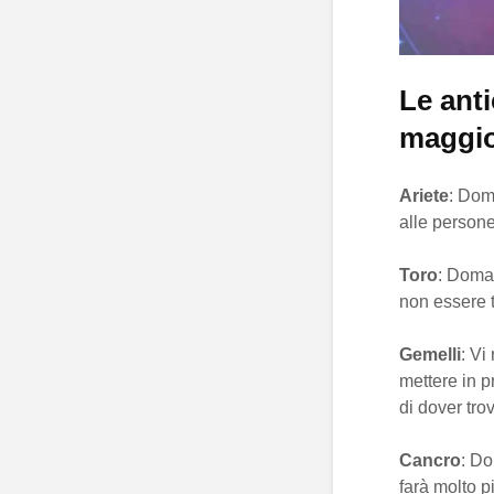
Le ant
maggio
Ariete
: Dom
alle persone
Toro
: Doman
non essere t
Gemelli
: Vi
mettere in p
di dover tro
Cancro
: Do
farà molto p