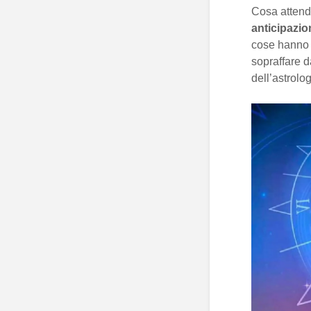
Cosa attend
anticipazio
cose hanno i
sopraffare d
dell’astrolo