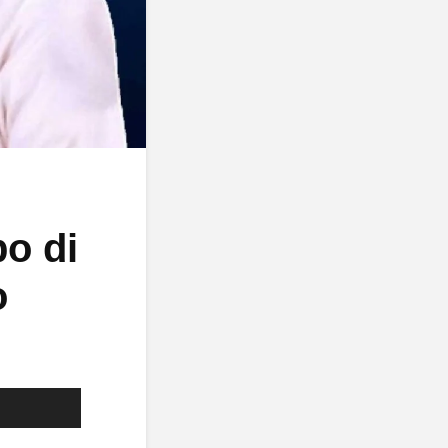
po di
o