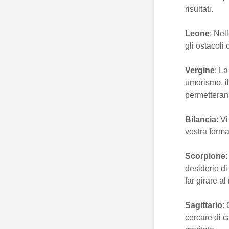
risultati.
Leone
: Nel
gli ostacoli
Vergine
: La
umorismo, il
permetteranno
Bilancia
: V
vostra forma
Scorpione
:
desiderio di
far girare a
Sagittario
:
cercare di c