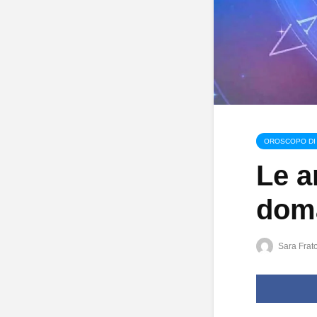
OROSCOPO DI
Le a
doma
Sara Frat