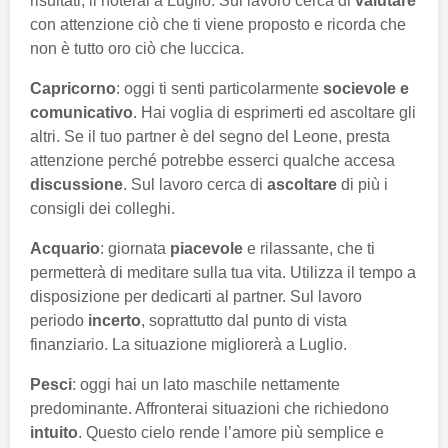
risultati, li noterai a Luglio. Sul lavoro cerca di
valutare
con attenzione ciò che ti viene proposto e ricorda che
non è tutto oro ciò che luccica.
Capricorno
: oggi ti senti particolarmente
socievole e
comunicativo
. Hai voglia di esprimerti ed ascoltare gli
altri. Se il tuo partner è del segno del Leone, presta
attenzione perché potrebbe esserci qualche accesa
discussione
. Sul lavoro cerca di
ascoltare
di più i
consigli dei colleghi.
Acquario
: giornata
piacevole
e rilassante, che ti
permetterà di meditare sulla tua vita. Utilizza il tempo a
disposizione per dedicarti al partner. Sul lavoro
periodo
incerto
, soprattutto dal punto di vista
finanziario. La situazione migliorerà a Luglio.
Pesci
: oggi hai un lato maschile nettamente
predominante. Affronterai situazioni che richiedono
intuito
. Questo cielo rende l’amore più semplice e