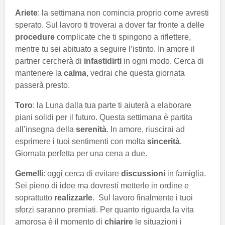
Ariete
: la settimana non comincia proprio come avresti
sperato. Sul lavoro ti troverai a dover far fronte a delle
procedure
complicate che ti spingono a riflettere,
mentre tu sei abituato a seguire l’istinto. In amore il
partner cercherà di
infastidirti
in ogni modo. Cerca di
mantenere la
calma
, vedrai che questa giornata
passerà presto.
Toro
: la Luna dalla tua parte ti aiuterà a elaborare
piani solidi per il futuro. Questa settimana è partita
all’insegna della
serenità
. In amore, riuscirai ad
esprimere i tuoi sentimenti con molta
sincerità
.
Giornata perfetta per una cena a due.
Gemelli
: oggi cerca di evitare
discussioni
in famiglia.
Sei pieno di idee ma dovresti metterle in ordine e
soprattutto
realizzarle
. Sul lavoro finalmente i tuoi
sforzi saranno premiati. Per quanto riguarda la vita
amorosa è il momento di
chiarire
le situazioni i