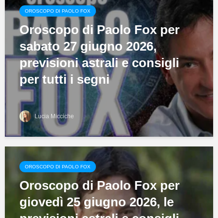
OROSCOPO DI PAOLO FOX
Oroscopo di Paolo Fox per
sabato 27 giugno 2026,
previsioni astrali e consigli
per tutti i segni
Lucia Micciche
OROSCOPO DI PAOLO FOX
Oroscopo di Paolo Fox per
giovedì 25 giugno 2026, le