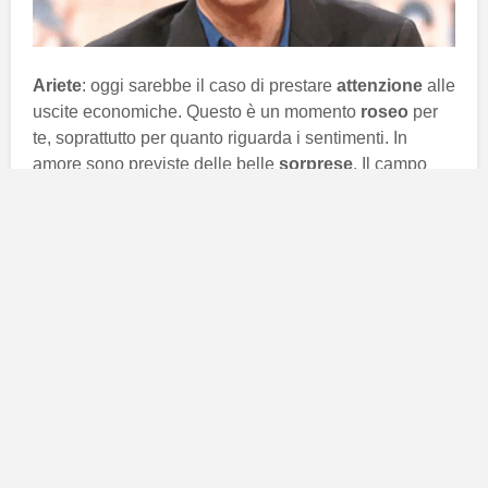
Ariete
: oggi sarebbe il caso di prestare
attenzione
alle
uscite economiche. Questo è un momento
roseo
per
te, soprattutto per quanto riguarda i sentimenti. In
amore sono previste delle belle
sorprese
. Il campo
lavorativo ti prospetta interessanti
novità
.
Toro
: oggi ti senti un po’
teso
e a tratti ti rattristi. Se il
tuo
umore
dipende dalle discussioni avute con il
partner, sarebbe il caso di affrontare l’argomento e
chiarire. A risollevare il tuo stato d’animo ci penserà il
lavoro. Sono in arrivo
novità
interessanti.
Gemelli
: dovresti trovare un
compromesso
tra le
emozioni e la praticità. In questa giornata la Luna non
è dalla tua parte e potrebbero nascere
disguidi
e litigi
con il partner. Sul lavoro concentrati e
impegnati
per
ottenere qualcosa in più.