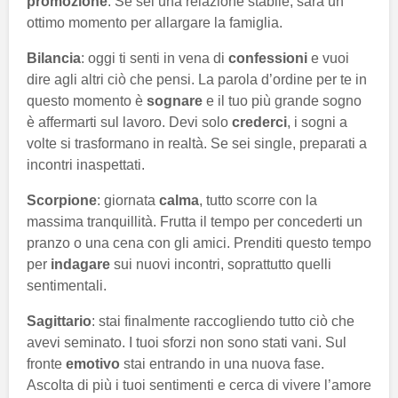
promozione
. Se sei una relazione stabile, sarà un
ottimo momento per allargare la famiglia.
Bilancia
: oggi ti senti in vena di
confessioni
e vuoi
dire agli altri ciò che pensi. La parola d’ordine per te in
questo momento è
sognare
e il tuo più grande sogno
è affermarti sul lavoro. Devi solo
crederci
, i sogni a
volte si trasformano in realtà. Se sei single, preparati a
incontri inaspettati.
Scorpione
: giornata
calma
, tutto scorre con la
massima tranquillità. Frutta il tempo per concederti un
pranzo o una cena con gli amici. Prenditi questo tempo
per
indagare
sui nuovi incontri, soprattutto quelli
sentimentali.
Sagittario
: stai finalmente raccogliendo tutto ciò che
avevi seminato. I tuoi sforzi non sono stati vani. Sul
fronte
emotivo
stai entrando in una nuova fase.
Ascolta di più i tuoi sentimenti e cerca di vivere l’amore