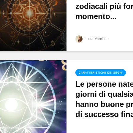
zodiacali più fo
momento...
Lucia Micciche
CARATTERISTICHE DEI SEGNI
Le persone nate
giorni di qualsi
hanno buone pr
di successo fina