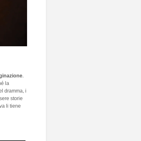
ginazione
.
hé la
el dramma, i
ssere storie
va li tiene