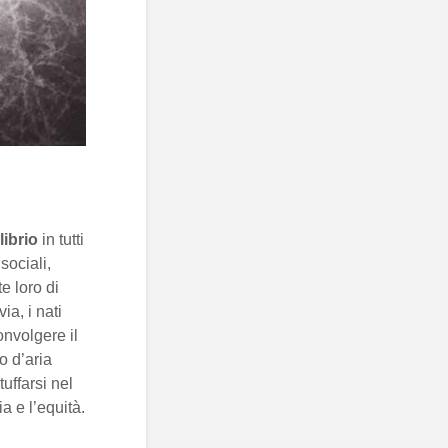
librio
in tutti
sociali,
e loro di
a, i nati
nvolgere il
o d’aria
uffarsi nel
a e l’equità.