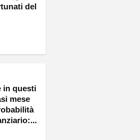
rtunati del
 in questi
asi mese
obabilità
nziario:...