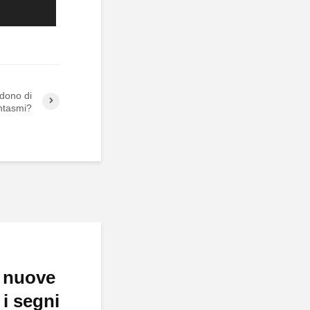
edono di
antasmi?
 nuove
 i segni