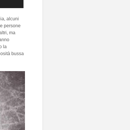
ia, alcuni
le persone
altri, ma
hanno
o la
iosità bussa