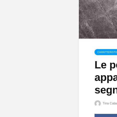
CARATTERISTI
Le p
appa
segn
Tina Catar