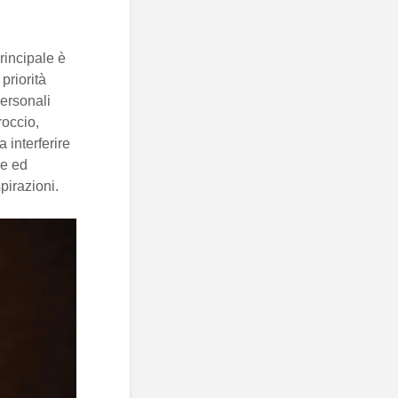
principale è
priorità
personali
roccio,
 interferire
ce ed
pirazioni.