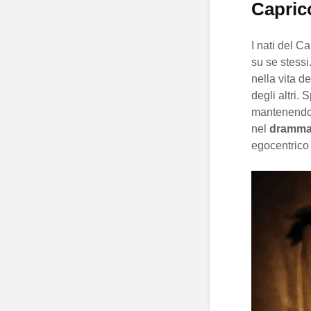
Capric
I nati del C
su se stessi
nella vita d
degli altri.
mantenendo u
nel
dramm
egocentrico 