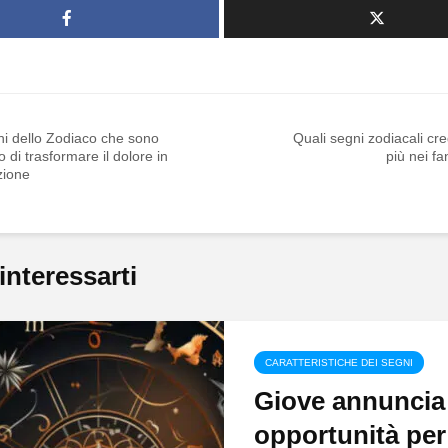
ni dello Zodiaco che sono
Quali segni zodiacali cr
o di trasformare il dolore in
più nei f
zione
interessarti
CARATTERISTICHE DEI SEGNI
Giove annuncia
opportunità per