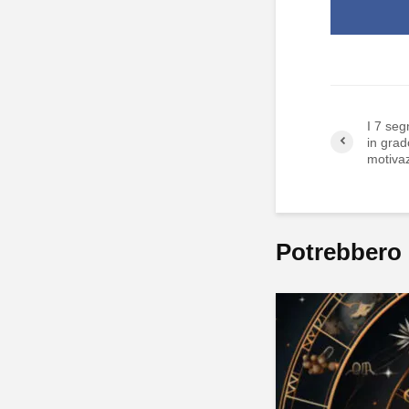
I 7 seg
in grad
motiva
Potrebbero 