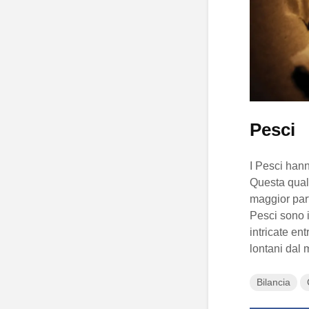
Pesci
I Pesci han
Questa qualit
maggior part
Pesci sono 
intricate ent
lontani dal
Bilancia