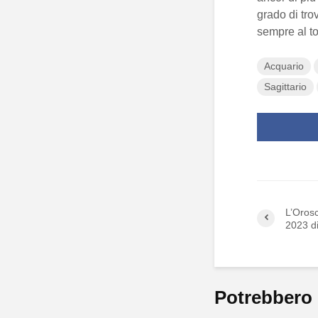
grado di tro
sempre al to
Acquario
Sagittario
L’Oros
2023 d
Potrebbero 