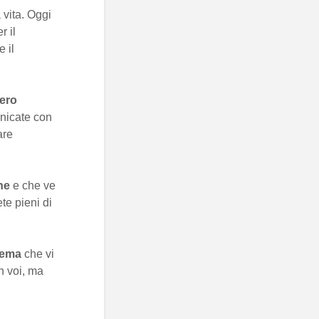
 vita. Oggi
r il
 il
ero
unicate con
are
ne
e che ve
te pieni di
lema
che vi
n voi, ma