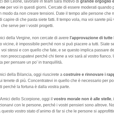
i del Leone, lavorare in team sarà motivo di
grande orgoglio 
one
per voi in questi giorni. Cercate di essere moderati quando 
n modo da non creare tensioni. Date il tempo alle persone che n
 capire di che pasta siete fatti. Il tempo vola, ma voi sarete più 
ò che serve per i vostri progetti.
ci della Vergine, non cercate di avere
l’approvazione di tutte
o vicine, è impossibile perché non si può piacere a tutti. Siate 
 voi stessi e con quello che fate, e se questo implica passare d
 e non preoccupatevi perché chi tiene a voi sarà al vostro fianco. 
ta per pensare un po’ in tranquillità.
ici della Bilancia, oggi riuscirete a
costruire e rinnovare i rap
i tenete di più. Concentratevi in quello che è necessario per por
ti perché la fortuna è dalla vostra parte.
 Amici dello Scorpione, oggi il
vostro morale non è alle stelle
, 
azionarvi con le persone, perché i vostri pensieri sono altrove. N
 questo vostro stato d’animo di far si che le persone si approfitti