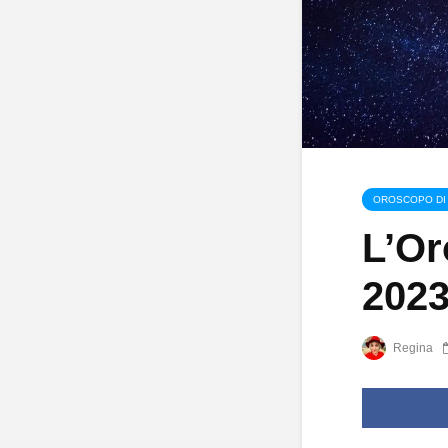
OROSCOPO DI
L’Or
2023
Regina