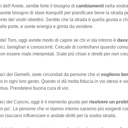
i dell’Ariete, sentite forte il bisogno di
cambiamenti
nella vostra
avete bisogno di stare tranquilli per pianificare bene la strada pe
to dei vostri obiettivi. Sentite che la strada è quella giusta e che
lle porte, e avete energia e grinta da vendere.
 del Toro, oggi avrete modo di capire se chi vi sta intorno è
davv
ici, famigliari e conoscenti. Cercate di controllarvi quando com
 non essere male interpretati. Siate più chiari e diretti per non cre
ici dei Gemelli, siete circondati da persone che vi
vogliono be
o in ogni loro gesto. Questo vi dà molta fiducia in voi stessi e sie
tiva. Prendetevi buona cura di voi.
ci del Cancro, oggi è il momento giusto per
risolvere un prob
n po’. Le persone che vi stanno intorno saranno più esigenti co
n lasciarvi influenzare e andate diritti per la vostra strada.