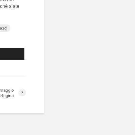
nchè siate
esci
 maggio
 Regina