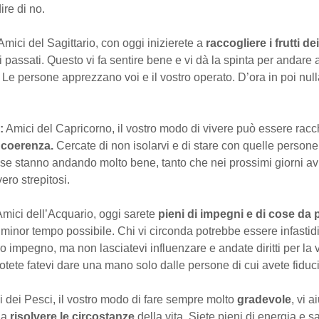
ire di no.
Amici del Sagittario, con oggi inizierete a
raccogliere i frutti dei
si passati. Questo vi fa sentire bene e vi dà la spinta per andare 
 Le persone apprezzano voi e il vostro operato. D’ora in poi null
:
Amici del Capricorno, il vostro modo di vivere può essere racc
:
coerenza.
Cercate di non isolarvi e di stare con quelle persone 
ose stanno andando molto bene, tanto che nei prossimi giorni av
vero strepitosi.
Amici dell’Acquario, oggi sarete
pieni di impegni e di cose da 
 minor tempo possibile. Chi vi circonda potrebbe essere infastidi
o impegno, ma non lasciatevi influenzare e andate diritti per la 
otete fatevi dare una mano solo dalle persone di cui avete fiduc
 dei Pesci, il vostro modo di fare sempre molto
gradevole
, vi a
 a
risolvere le circostanze
della vita. Siete pieni di energia e s