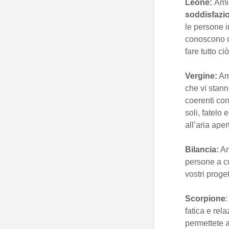
Leone:
Amic
soddisfazi
le persone i
conoscono di
fare tutto ci
Vergine:
Ami
che vi stann
coerenti con
soli, fatelo
all’aria aper
Bilancia:
Am
persone a cu
vostri proget
Scorpione
:
fatica e rel
permettete a