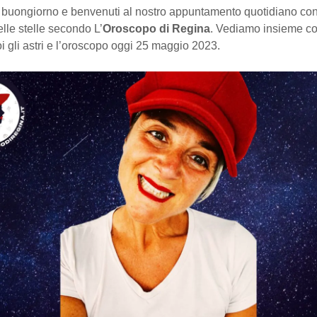
buongiorno e benvenuti al nostro appuntamento quotidiano con
elle stelle secondo L’
Oroscopo di Regina
. Vediamo insieme c
i gli astri e l’oroscopo oggi 25 maggio 2023.