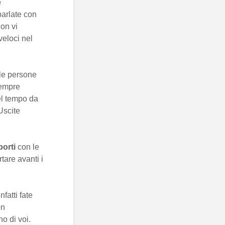
e
parlate con
on vi
veloci nel
le persone
sempre
el tempo da
Uscite
porti
con le
tare avanti i
infatti fate
on
no di voi.