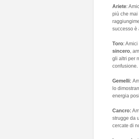
Ariete
: Amic
più che mai 
raggiungimen
successo è a
Toro
: Amici
sincero
, am
gli altri per
confusione.
Gemelli:
Am
lo dimostran
energia posi
Cancro:
Ami
strugge da u
cercate di no