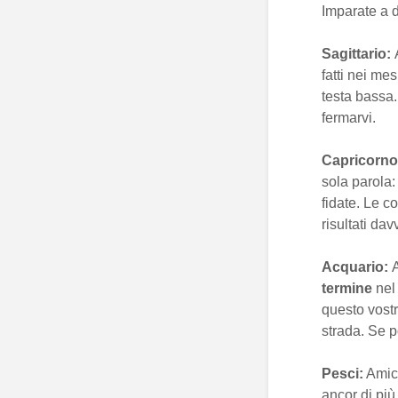
Imparate a d
Sagittario:
fatti nei me
testa bassa.
fermarvi.
Capricorno
sola parola
fidate. Le c
risultati dav
Acquario:
termine
nel
questo vostr
strada. Se p
Pesci:
Amici
ancor di più