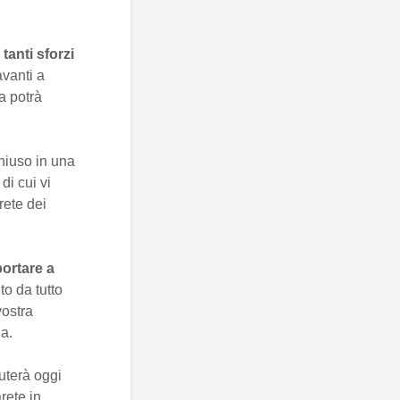
 tanti sforzi
avanti a
a potrà
hiuso in una
di cui vi
rete dei
portare a
to da tutto
vostra
ia.
iuterà oggi
arete in