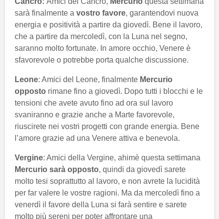
Cancro:
Amici del Cancro,
Mercurio
questa settimana
sarà finalmente a
vostro favore
, garantendovi nuova
energia e positività a partire da giovedì. Bene il lavoro,
che a partire da mercoledì, con la Luna nel segno,
saranno molto fortunate. In amore occhio, Venere è
sfavorevole o potrebbe porta qualche discussione.
Leone
: Amici del Leone, finalmente
Mercurio
opposto
rimane fino a giovedì. Dopo tutti i blocchi e le
tensioni che avete avuto fino ad ora sul lavoro
svaniranno e grazie anche a Marte favorevole,
riuscirete nei vostri progetti con grande energia. Bene
l’amore grazie ad una Venere attiva e benevola.
Vergine
: Amici della Vergine, ahimè questa settimana
Mercurio sarà opposto
, quindi da giovedì sarete
molto tesi soprattutto al lavoro, e non avrete la lucidità
per far valere le vostre ragioni. Ma da mercoledì fino a
venerdì il favore della Luna si farà sentire e sarete
molto più sereni per poter affrontare una