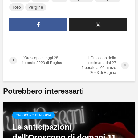
Toro
Vergine
L’Oroscopo di oggi 28
L’Oroscopo della
febbraio 2023 di Regina
settimana dal 27
febbraio al 05 marzo
2023 di Regina
Potrebbero interessarti
OROSCOPO DI REGINA
Le anticipazioni
dell’Oroscopo di domani 11