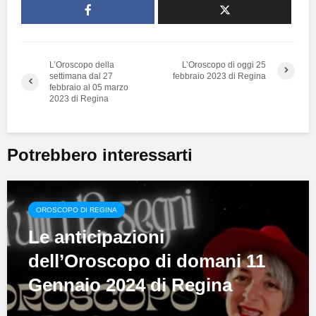
L’Oroscopo della
L’Oroscopo di oggi 25
settimana dal 27
febbraio 2023 di Regina
febbraio al 05 marzo
2023 di Regina
Potrebbero interessarti
OROSCOPO DI REGINA
Le anticipazioni
dell’Oroscopo di domani 11
Gennaio 2024 di Regina