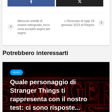
Mercurio smette di
L’Oroscopo di oggi 19
essere retrogrado, ecco
gennaio 2023 di Regina
cosa accadrà segno per
segno
Potrebbero interessarti
NEWS
Quale personaggio di
Stranger Things ti
rappresenta con il nostro
test: ci sono risposte...