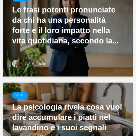
Le frasi potenti pronunciate
da chi ha una personalità
forte e il loro impatto nella
vita quotidiana, secondo la...
Lucia Micciche
NEWS
La psicologia rivela cosa vuol
dire accumulare i piatti nel
lavandino e i suoi segnali