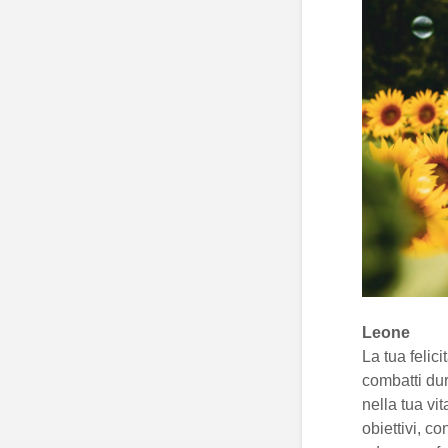
Leone
La tua felic
combatti dur
nella tua vit
obiettivi, co