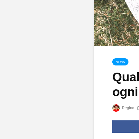
NEWS
Qual 
ogni
Regina