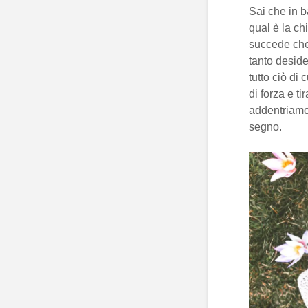
Sai che in 
qual è la ch
succede che
tanto deside
tutto ciò di
di forza e ti
addentriamoc
segno.