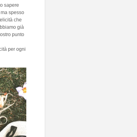
o sapere
i, ma spesso
licità che
abbiamo già
nostro punto
cità per ogni