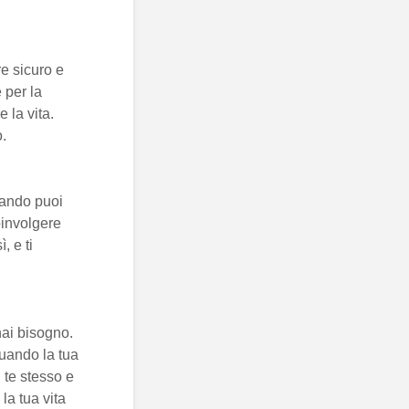
re sicuro e
 per la
 la vita.
o.
uando puoi
coinvolgere
, e ti
 hai bisogno.
quando la tua
 te stesso e
la tua vita