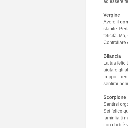
ad essere fe
Vergine
Avere il
cont
stabile. Pert
felicità. Ma
Controllare 
Bilancia
La tua felici
aiutare gli a
troppo. Tieni
sentirai ben
Scorpione
Sentirsi org
Sei felice q
famiglia ti 
con chi ti è