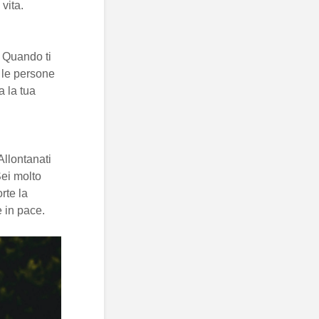
 vita.
. Quando ti
e le persone
a la tua
 Allontanati
Sei molto
rte la
e in pace.