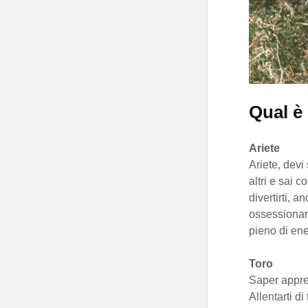
Qual è 
Ariete
Ariete, devi
altri e sai 
divertirti, 
ossessionarti
pieno di ene
Toro
Saper appr
Allentarti d