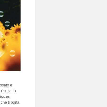
issato e
risultato)
fissare
 che ti porta