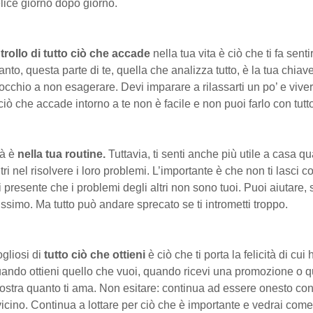
lice giorno dopo giorno.
rollo di tutto ciò che accade
nella tua vita è ciò che ti fa senti
anto, questa parte di te, quella che analizza tutto, è la tua chiave
, occhio a non esagerare. Devi imparare a rilassarti un po’ e vivere
ciò che accade intorno a te non è facile e non puoi farlo con tutt
tà è
nella tua routine.
Tuttavia, ti senti anche più utile a casa q
ltri nel risolvere i loro problemi. L’importante è che non ti lasci 
 presente che i problemi degli altri non sono tuoi. Puoi aiutare, sì
issimo. Ma tutto può andare sprecato se ti intrometti troppo.
ogliosi di
tutto ciò che ottieni
è ciò che ti porta la felicità di cui
uando ottieni quello che vuoi, quando ricevi una promozione o 
mostra quanto ti ama. Non esitare: continua ad essere onesto con
 vicino. Continua a lottare per ciò che è importante e vedrai come 