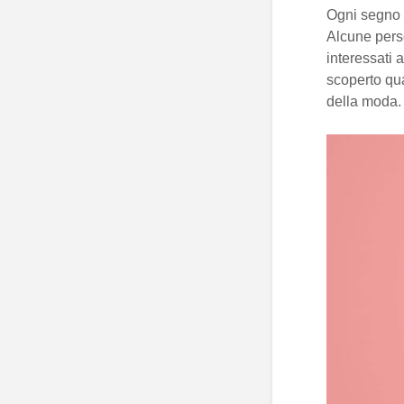
Ogni segno d
Alcune perso
interessati 
scoperto qu
della moda. 