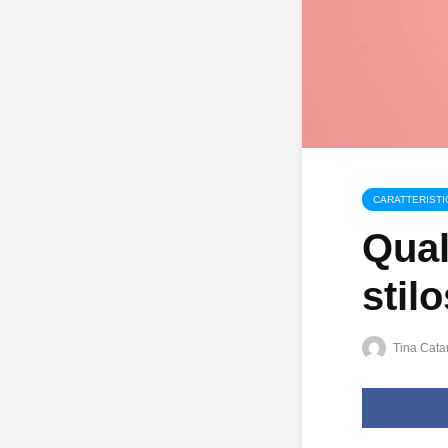
CARATTERISTI
Qual
stilo
Tina Catar