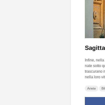
Sagitta
Infine, nella
nate sotto q
trascurano m
nella loro v
Ariete
Bi