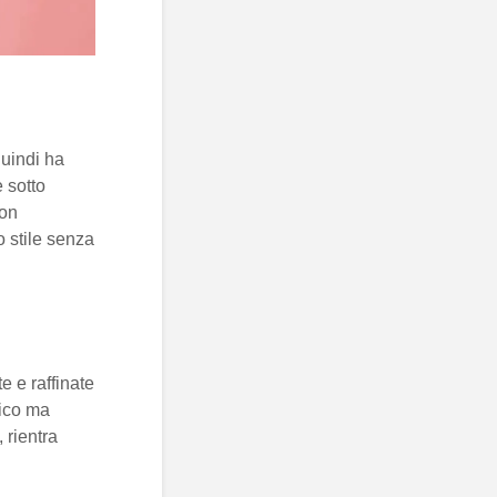
quindi ha
 sotto
con
o stile senza
e e raffinate
sico ma
 rientra