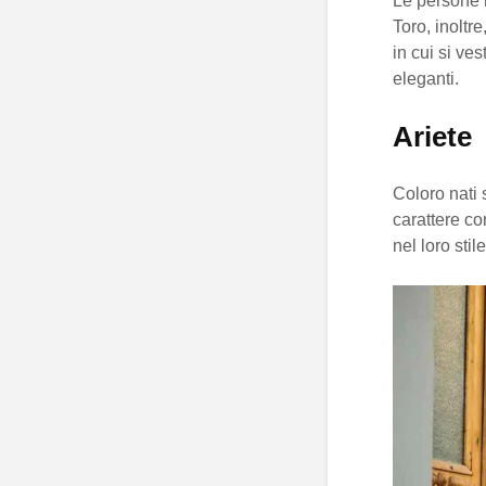
Le persone n
Toro, inoltr
in cui si ve
eleganti.
Ariete
Coloro nati s
carattere c
nel loro stile