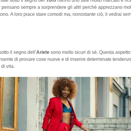
ate sotto il segno del
Toro
hanno uno stile molto marcato e rice
e, pensano sempre a sorprendere gli altri perché apprezzano mol
stono. A loro piace stare comodi ma, nonostante ciò, li vedrai se
otto il segno dell’
Ariete
sono molto sicuri di sé. Questa aspetto 
onsente di provare cose nuove e di inserire determinate tendenz
 di vita.