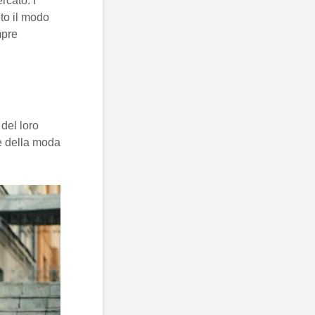
rcato. I
to il modo
mpre
del loro
e della moda