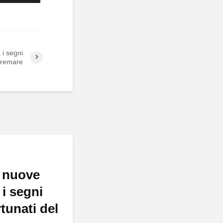
 i segni
 tremare
 nuove
 i segni
rtunati del