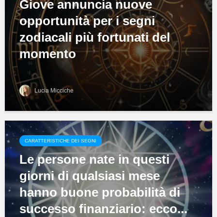
Giove annuncia nuove
opportunità per i segni
zodiacali più fortunati del
momento
Lucia Micciche
CARATTERISTICHE DEI SEGNI
Le persone nate in questi
giorni di qualsiasi mese
hanno buone probabilità di
successo finanziario: ecco...