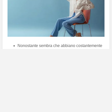
Nonostante sembra che abbiano costantemente
la testa tra le nuvole fanno caso a qualsiasi cosa.
Tengono sempre tutto sotto
controllo
e proprio
per questo sono sempre i primi a
scoprire
le
cose.
Le loro
emozioni
sono talmente intense e difficili
da gestire che gli altri difficilmente riescono a
capirle.
Condividono tutti un profondo legame con la loro
famiglia
. Per un segno d’Acqua è motlo difficile
stare lontano dai propri cari, anche se il più delle