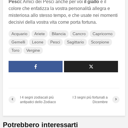
Pesci:
Amici dei Pesci anche per voi
il giallo
è il
colore che enfatizza la vostra personalità allegra e
misteriosa allo stesso tempo, e che usate nei momenti
decisivi della vostra vita come porta fortuna.
Acquario
Ariete
Bilancia
Cancro
Capricorno
Gemelli
Leone
Pesci
Sagittario
Scorpione
Toro
Vergine
I 4 segni zodiacali più
I 3 segni più fortunati a
antipatici dello Zodiaco
Dicembre
Potrebbero interessarti