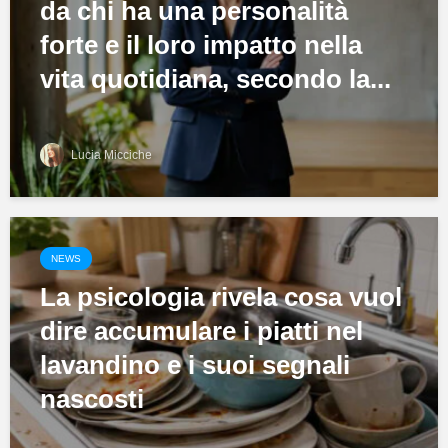
da chi ha una personalità
forte e il loro impatto nella
vita quotidiana, secondo la...
Lucia Micciche
NEWS
La psicologia rivela cosa vuol
dire accumulare i piatti nel
lavandino e i suoi segnali
nascosti