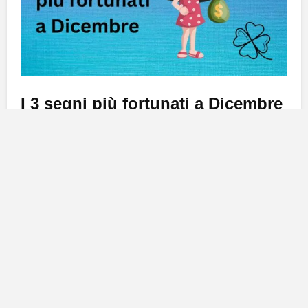
I 3 segni più fortunati a Dicembre
Leone
Il Leone ha avuto un anno davvero incredibilmente
agitato. Non c’è stato mese in cui, per il Leone, non si
siano alternati momenti belli e momenti meno belli, ma
come sempre con grinta e coraggio ne è
uscito
vincitore
, anche se con qualche graffio. Ma questo
ultimo mese dell’anno sarà veramente incredibile,
perché la dea bendata busserà alla sua porta sia in
amore che sul piano professionale.
In amore per le coppie rodate che hanno subito